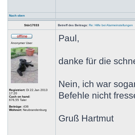
Nach oben
Stör17033
Betreff des Beitrags:
Re: Hilfe bei Alarmeinstellungen
Paul,
Anonymer User
danke für die schne
Nein, ich war sogar
Registriert:
Di 22.Jan 2013
Befehle nicht fress
17:20
Cash on hand:
676,55 Taler
Beiträge:
436
Wohnort:
Neubrandenburg
Gruß Hartmut