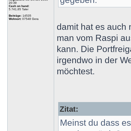
20:39
Cash on hand:
5.741,65 Taler
Beiträge:
14535
Wohnort:
07548 Gera
damit hat es auch 
man vom Raspi aus
kann. Die Portfrei
irgendwo in der We
möchtest.
Zitat:
Meinst du dass es