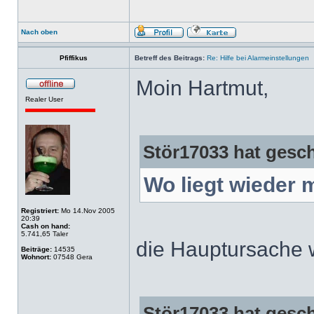
Nach oben
Pfiffikus
Betreff des Beitrags:
Re: Hilfe bei Alarmeinstellungen
Moin Hartmut,
Realer User
Stör17033 hat gesc
Wo liegt wieder 
Registriert:
Mo 14.Nov 2005
20:39
Cash on hand:
5.741,65 Taler
die Hauptursache w
Beiträge:
14535
Wohnort:
07548 Gera
Stör17033 hat gesc