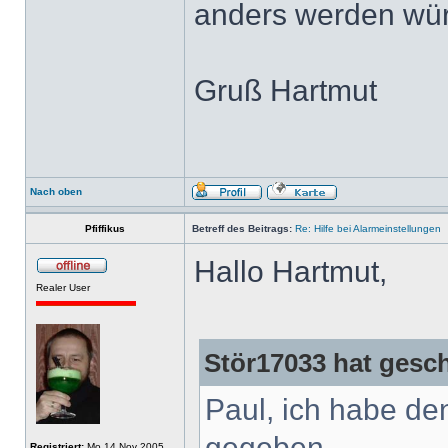
anders werden wü
Gruß Hartmut
Nach oben
Pfiffikus
Betreff des Beitrags:
Re: Hilfe bei Alarmeinstellungen
Hallo Hartmut,
Realer User
Stör17033 hat gesc
Paul, ich habe de
gegeben.
Registriert:
Mo 14.Nov 2005