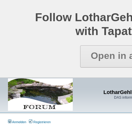
Follow LotharGeh
with Tapat
Open in 
LotharGehl
DAS inform
Anmelden
Registrieren