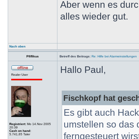
Aber wenn es durch
alles wieder gut.
Nach oben
Pfiffikus
Betreff des Beitrags:
Re: Hilfe bei Alarmeinstellungen
Hallo Paul,
Realer User
Fischkopf hat gesc
Es gibt auch Hack
umstellen so das 
Registriert:
Mo 14.Nov 2005
20:39
Cash on hand:
ferngesteuert wirs
5.741,65 Taler