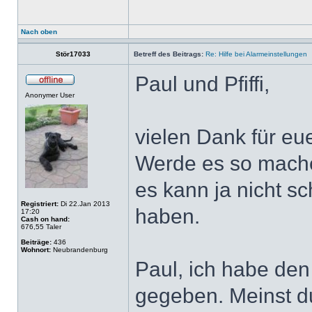
Nach oben
Stör17033
Betreff des Beitrags:
Re: Hilfe bei Alarmeinstellungen
Paul und Pfiffi,
Anonymer User
vielen Dank für e
Werde es so machen
es kann ja nicht s
Registriert:
Di 22.Jan 2013
haben.
17:20
Cash on hand:
676,55 Taler
Beiträge:
436
Wohnort:
Neubrandenburg
Paul, ich habe den
gegeben. Meinst d