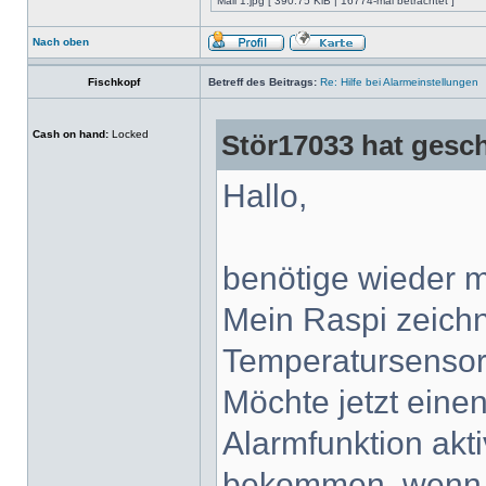
Mail 1.jpg [ 390.75 KiB | 16774-mal betrachtet ]
Nach oben
Fischkopf
Betreff des Beitrags:
Re: Hilfe bei Alarmeinstellungen
Cash on hand:
Locked
Stör17033 hat gesc
Hallo,
benötige wieder ma
Mein Raspi zeichn
Temperatursensor
Möchte jetzt einen
Alarmfunktion akt
bekommen, wenn b