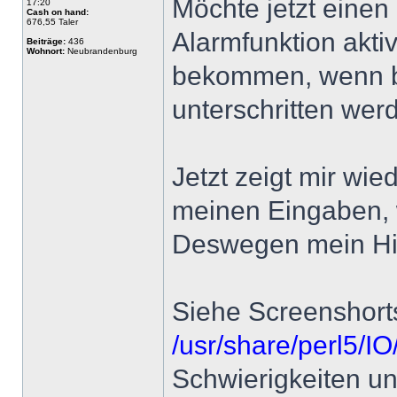
Möchte jetzt einen 
17:20
Cash on hand:
676,55 Taler
Alarmfunktion akti
Beiträge:
436
Wohnort:
Neubrandenburg
bekommen, wenn b
unterschritten wer
Jetzt zeigt mir wie
meinen Eingaben, 
Deswegen mein Hil
Siehe Screenshort
/usr/share/perl5/I
Schwierigkeiten un