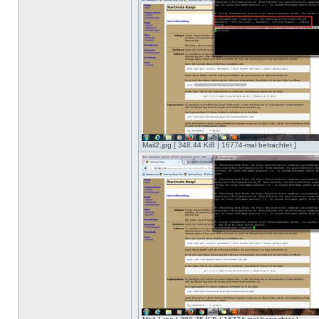
Mail2.jpg [ 348.44 KiB | 16774-mal betrachtet ]