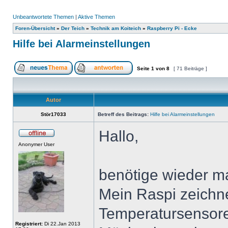
Unbeantwortete Themen
|
Aktive Themen
Foren-Übersicht
»
Der Teich
»
Technik am Koiteich
»
Raspberry Pi - Ecke
Hilfe bei Alarmeinstellungen
Seite
1
von
8
[ 71 Beiträge ]
Autor
Stör17033
Betreff des Beitrags:
Hilfe bei Alarmeinstellungen
Hallo,
Anonymer User
benötige wieder ma
Mein Raspi zeichne
Temperatursensore
Registriert:
Di 22.Jan 2013