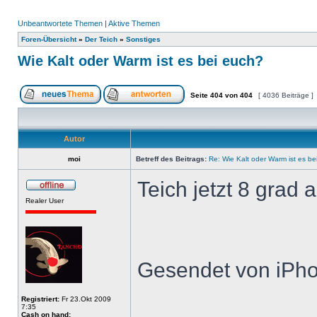
Unbeantwortete Themen
|
Aktive Themen
Foren-Übersicht
»
Der Teich
»
Sonstiges
Wie Kalt oder Warm ist es bei euch?
Seite
404
von
404
[ 4036 Beiträge ]
Autor
moi
Betreff des Beitrags:
Re: Wie Kalt oder Warm ist es be
Teich jetzt 8 grad 
Realer User
Gesendet von iPho
Registriert:
Fr 23.Okt 2009
7:35
Cash on hand: