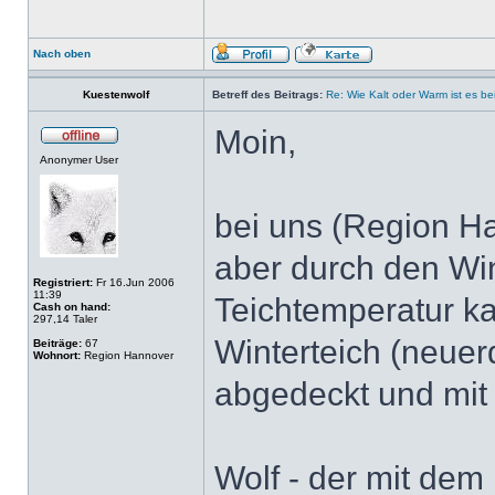
Nach oben
Kuestenwolf
Betreff des Beitrags:
Re: Wie Kalt oder Warm ist es be
Moin,
Anonymer User
bei uns (Region Ha
aber durch den Win
Registriert:
Fr 16.Jun 2006
11:39
Teichtemperatur ka
Cash on hand:
297,14 Taler
Winterteich (neuerd
Beiträge:
67
Wohnort:
Region Hannover
abgedeckt und mit 
Wolf - der mit dem 