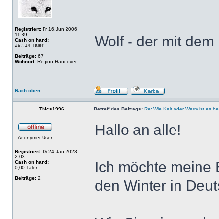
Registriert:
Fr 16.Jun 2006
11:39
Wolf - der mit dem 
Cash on hand:
297,14 Taler
Beiträge:
67
Wohnort:
Region Hannover
Nach oben
Thics1996
Betreff des Beitrags:
Re: Wie Kalt oder Warm ist es be
Hallo an alle!
Anonymer User
Registriert:
Di 24.Jan 2023
2:03
Ich möchte meine E
Cash on hand:
0,00 Taler
Beiträge:
2
den Winter in Deut