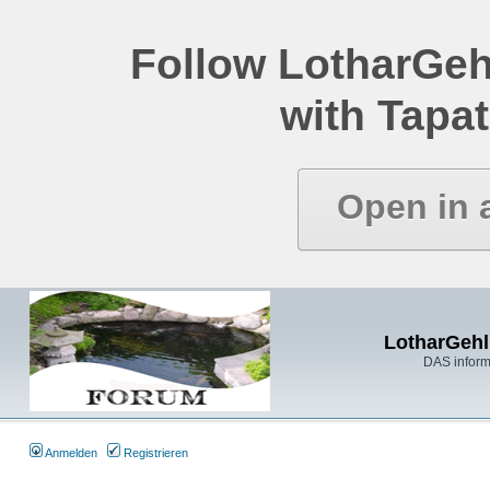
Follow LotharGeh
with Tapat
Open in 
LotharGehl
DAS inform
Anmelden
Registrieren