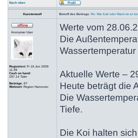
Nach oben
Kuestenwolf
Betreff des Beitrags:
Re: Wie Kalt oder Warm ist es be
Werte vom 28.06.2
Anonymer User
Die Außentemperatu
Wassertemperatur i
Registriert:
Fr 16.Jun 2006
11:39
Aktuelle Werte – 2
Cash on hand:
297,14 Taler
Heute beträgt die 
Beiträge:
67
Wohnort:
Region Hannover
Die Wassertemperat
Tiefe.
Die Koi halten sic