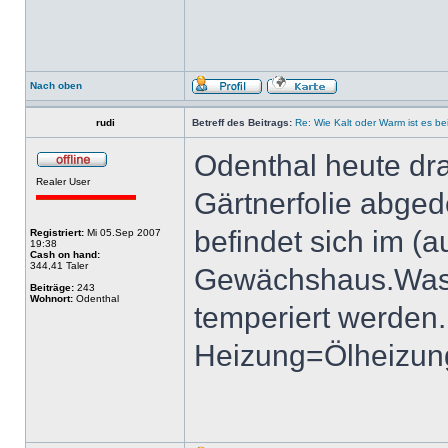
Nach oben
rudi
Betreff des Beitrags:
Re: Wie Kalt oder Warm ist es be
Odenthal heute dra
Realer User
Gärtnerfolie abged
befindet sich im (a
Registriert:
Mi 05.Sep 2007
19:38
Cash on hand:
344,41 Taler
Gewächshaus.Wasse
Beiträge:
243
Wohnort:
Odenthal
temperiert werden. 
Heizung=Ölheizun