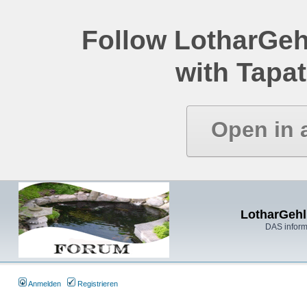
Follow LotharGeh
with Tapat
Open in 
LotharGehl
DAS inform
Anmelden
Registrieren