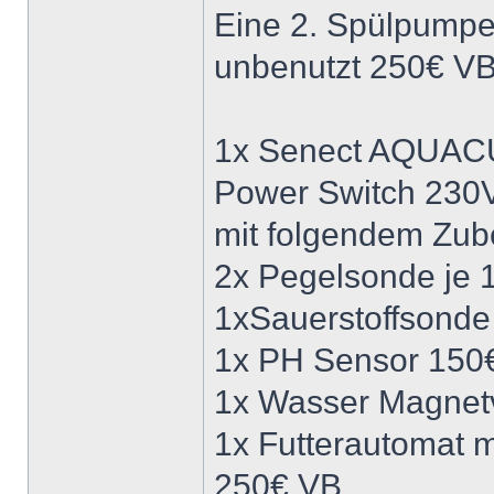
Eine 2. Spülpump
unbenutzt 250€ V
1x Senect AQUA
Power Switch 230V
mit folgendem Zub
2x Pegelsonde je 
1xSauerstoffsond
1x PH Sensor 150
1x Wasser Magnetv
1x Futterautomat 
250€ VB