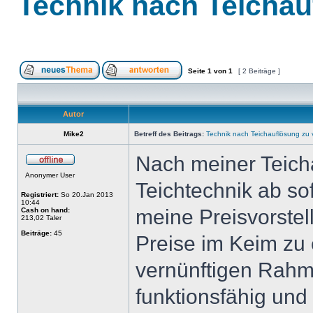
Technik nach Teichau
Seite
1
von
1
[ 2 Beiträge ]
Autor
Mike2
Betreff des Beitrags:
Technik nach Teichauflösung zu 
Nach meiner Teich
Anonymer User
Teichtechnik ab so
Registriert:
So 20.Jan 2013
10:44
meine Preisvorstell
Cash on hand:
213,02 Taler
Beiträge:
45
Preise im Keim zu 
vernünftigen Rahme
funktionsfähig und