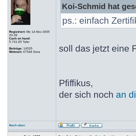
Koi-Schmid hat ges
ps.: einfach Zertif
Registriert:
Mo 14.Nov 2005
20:39
Cash on hand:
5.741,65 Taler
soll das jetzt eine 
Beiträge:
14535
Wohnort:
07548 Gera
Pfiffikus,
der sich noch
an d
Nach oben