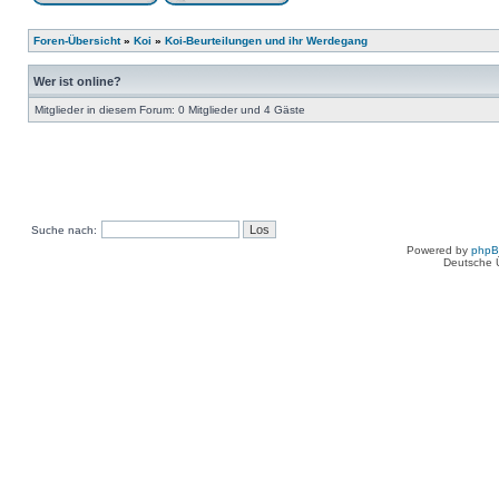
Foren-Übersicht
»
Koi
»
Koi-Beurteilungen und ihr Werdegang
Wer ist online?
Mitglieder in diesem Forum: 0 Mitglieder und 4 Gäste
Suche nach:
Powered by
php
Deutsche 