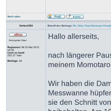
Nach oben
Stefan1992
Betreff des Beitrags:
Re: Doku Tosai Momotaro Femal
Hallo allerseits,
Anonymer User
Registriert:
Mi 20.Mai 2015
19:43
nach längerer Pau
Cash on hand:
255,37 Taler
Beiträge:
34
meinem Momotaro
Wir haben die Dam
Messwanne hüpfen
sie den Schnitt vo