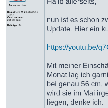
Hallo allerseits,
Anonymer User
Registriert:
Mi 20.Mai 2015
19:43
nun ist es schon z
Cash on hand:
255,37 Taler
Beiträge:
34
Update. Hier ein 
https://youtu.be/
Mit meiner Einschä
Monat lag ich garn
bei genau 56 cm, 
wird sie im Mai i
liegen, denke ich.