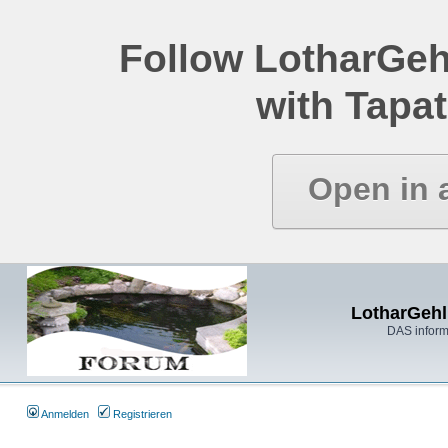
Follow LotharGeh
with Tapat
Open in 
LotharGehl
DAS inform
Anmelden
Registrieren