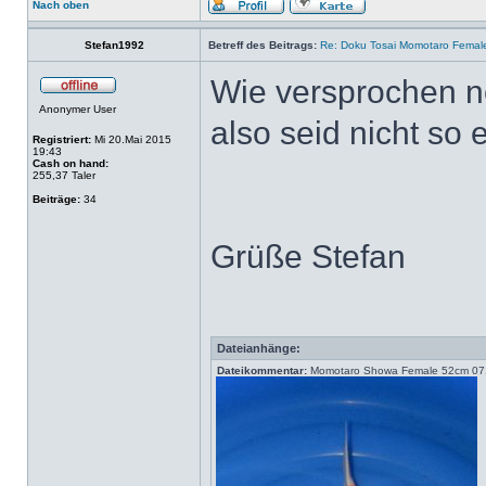
Nach oben
Stefan1992
Betreff des Beitrags:
Re: Doku Tosai Momotaro Femal
Wie versprochen noc
Anonymer User
also seid nicht so 
Registriert:
Mi 20.Mai 2015
19:43
Cash on hand:
255,37 Taler
Beiträge:
34
Grüße Stefan
Dateianhänge:
Dateikommentar:
Momotaro Showa Female 52cm 0