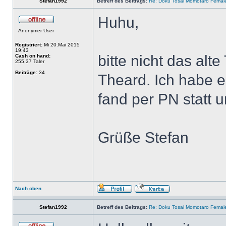
Stefan1992
Betreff des Beitrags:
Re: Doku Tosai Momotaro Femal
Huhu,
Anonymer User
Registriert:
Mi 20.Mai 2015
19:43
bitte nicht das alt
Cash on hand:
255,37 Taler
Beiträge:
34
Theard. Ich habe 
fand per PN statt u
Grüße Stefan
Nach oben
Stefan1992
Betreff des Beitrags:
Re: Doku Tosai Momotaro Femal