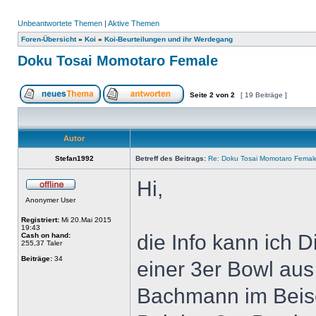
Unbeantwortete Themen
|
Aktive Themen
Foren-Übersicht
»
Koi
»
Koi-Beurteilungen und ihr Werdegang
Doku Tosai Momotaro Female
Seite
2
von
2
[ 19 Beiträge ]
Autor
Stefan1992
Betreff des Beitrags:
Re: Doku Tosai Momotaro Femal
Hi,
Anonymer User
Registriert:
Mi 20.Mai 2015
19:43
die Info kann ich 
Cash on hand:
255,37 Taler
Beiträge:
34
einer 3er Bowl aus 
Bachmann im Beise