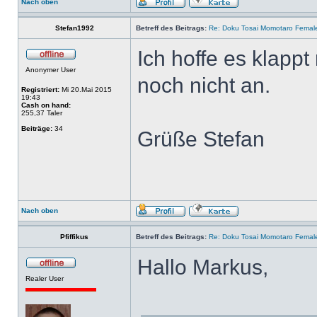
Nach oben
Stefan1992
Betreff des Beitrags:
Re: Doku Tosai Momotaro Femal
Ich hoffe es klapp
Anonymer User
noch nicht an.
Registriert:
Mi 20.Mai 2015
19:43
Cash on hand:
255,37 Taler
Beiträge:
34
Grüße Stefan
Nach oben
Pfiffikus
Betreff des Beitrags:
Re: Doku Tosai Momotaro Femal
Hallo Markus,
Realer User