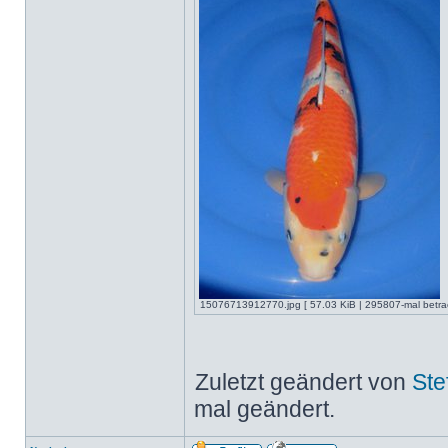
15076713912770.jpg [ 57.03 KiB | 295807-mal betrac
Zuletzt geändert von
Ste
mal geändert.