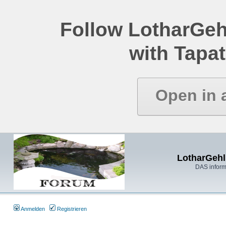
Follow LotharGeh
with Tapat
Open in 
LotharGehl
DAS inform
Anmelden
Registrieren