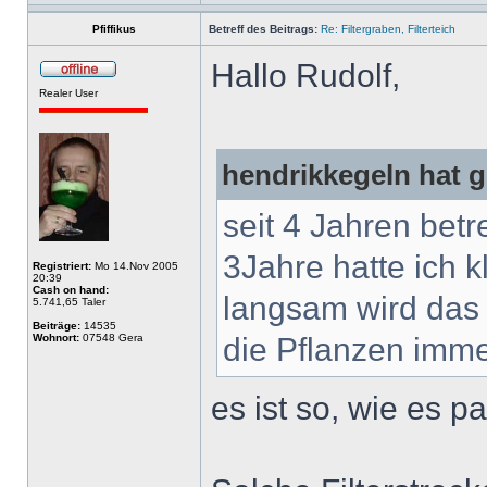
Pfiffikus
Betreff des Beitrags:
Re: Filtergraben, Filterteich
Hallo Rudolf,
Realer User
hendrikkegeln hat 
seit 4 Jahren betr
3Jahre hatte ich k
Registriert:
Mo 14.Nov 2005
20:39
Cash on hand:
langsam wird das
5.741,65 Taler
Beiträge:
14535
Wohnort:
07548 Gera
die Pflanzen imme
es ist so, wie es p