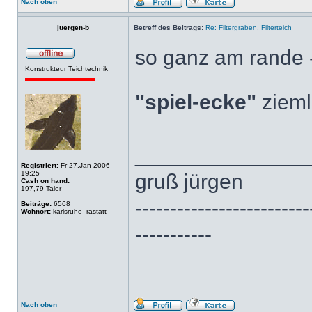
Nach oben
juergen-b
Betreff des Beitrags:
Re: Filtergraben, Filterteich
so ganz am rande -
Konstrukteur Teichtechnik
"spiel-ecke"
zieml
______________
Registriert:
Fr 27.Jan 2006
19:25
gruß jürgen
Cash on hand:
197,79 Taler
-------------------------
Beiträge:
6568
Wohnort:
karlsruhe -rastatt
-----------
Nach oben