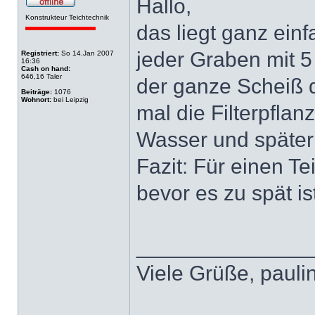
Hallo,
Konstrukteur Teichtechnik
das liegt ganz ein
jeder Graben mit 
Registriert:
So 14.Jan 2007
16:36
Cash on hand:
646,16 Taler
der ganze Scheiß d
Beiträge:
1076
Wohnort:
bei Leipzig
mal die Filterpfla
Wasser und später 
Fazit: Für einen Te
bevor es zu spät is
______________
Viele Grüße, pauli