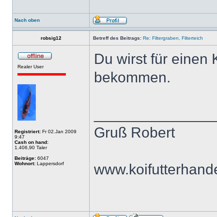
Nach oben
robsig12
Betreff des Beitrags:
Re: Filtergraben, Filterteich
Du wirst für einen
Realer User
bekommen.
______________
Gruß Robert
Registriert:
Fr 02.Jan 2009
9:47
Cash on hand:
1.406,90 Taler
Beiträge:
6047
Wohnort:
Lappersdorf
www.koifutterhand