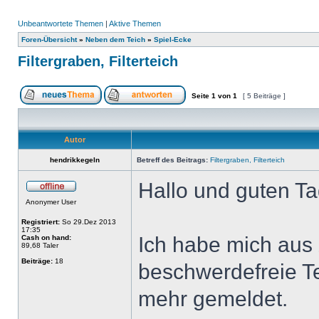
Unbeantwortete Themen
|
Aktive Themen
Foren-Übersicht
»
Neben dem Teich
»
Spiel-Ecke
Filtergraben, Filterteich
Seite
1
von
1
[ 5 Beiträge ]
Autor
hendrikkegeln
Betreff des Beitrags:
Filtergraben, Filterteich
Hallo und guten T
Anonymer User
Registriert:
So 29.Dez 2013
17:35
Ich habe mich aus 
Cash on hand:
89,68 Taler
Beiträge:
18
beschwerdefreie Te
mehr gemeldet.