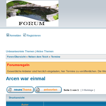
Anmelden
Registrieren
Unbeantwortete Themen
|
Aktive Themen
Foren-Übersicht
»
Neben dem Teich
»
Termine
Forumsregeln
Gewerbliche Anbieter sind herzlich eingeladen, hier Termine zu veröffentlichen. Die W
Arcen war einmal
Seite
1
von
1
[ 3 Beiträge ]
Druckansicht
Autor