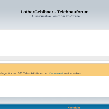
LotharGehlhaar - Teichbauforum
DAS informative Forum der Koi-Szene
erbegebühr von 100 Talern ist bitte an den
Kassenwart
zu überweisen.
Nachricht