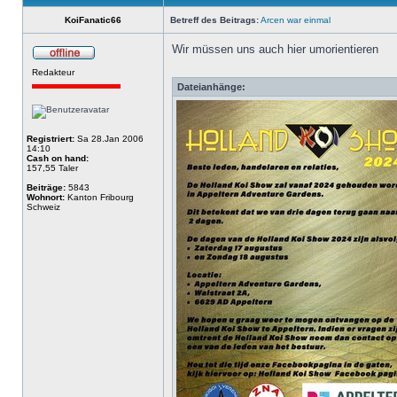
KoiFanatic66
Betreff des Beitrags:
Arcen war einmal
Wir müssen uns auch hier umorientieren
Redakteur
Dateianhänge:
Registriert:
Sa 28.Jan 2006
14:10
Cash on hand:
157,55 Taler
Beiträge:
5843
Wohnort:
Kanton Fribourg
Schweiz