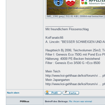
IMG_1391.jpeg [ 511.81 KiB | 30664-mal betrachtet ]
_________________
Mit freundlichem Flossenschlag
KoiFanatic66
A. Lincoln: "BESSER SCHWEIGEN UND 
Hauptteich Bj 2006; Teichvolumen 25m3; T
Filter I: Genesis Eco 750G mit Pond Eco 
Hälterung: 4000l PE-Becken freistehend
Filter : Genesis Evo 3/500 G +Eco 8500
Mein Teich
http://www.koi-gehlhaar.de/koi/forum/vi ... 
Mein Japangarten
http://www.koi-gehlhaar.de/koi/forum/vi ... 
Nach oben
Pfiffikus
Betreff des Beitrags:
Re: Arcen war einmal