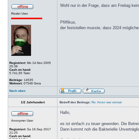
Wohl nur in der Frage, dass am Freitag kei
Realer User
Pfiffikus,
der feststellen musste, dass 2024 mögliche
Registriert:
Mo 14.Nov 2005
20:39
Cash on hand:
5.741,65 Taler
Beiträge:
14535
Wohnort:
07548 Gera
Nach oben
1/2 Jahrhundert
Betreff des Beitrags:
Re: Arcen war einmal
Hallo,
Anonymer User
es ist einfach zu teuer geworden. Die Betr
Dann kommt noh die Bakterielle Unverträgl
Registriert:
Sa 16.Sep 2017
21:25
Cash on hand: