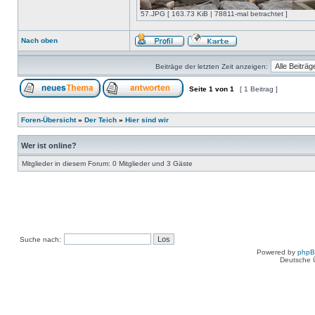
57.JPG [ 163.73 KiB | 78811-mal betrachtet ]
Nach oben
Beiträge der letzten Zeit anzeigen:
Seite
1
von
1
[ 1 Beitrag ]
Foren-Übersicht
»
Der Teich
»
Hier sind wir
Wer ist online?
Mitglieder in diesem Forum: 0 Mitglieder und 3 Gäste
Suche nach:
Powered by
php
Deutsche 