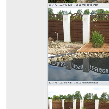
30.JPG [ 123.68 KiB | 78811-mal betrachtet ]
31.JPG [ 117.92 KiB | 78811-mal betrachtet ]