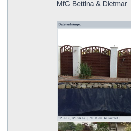
MfG Bettina & Dietmar
Dateianhänge:
22.JPG [ 123.96 KiB | 78811-mal betrachtet ]