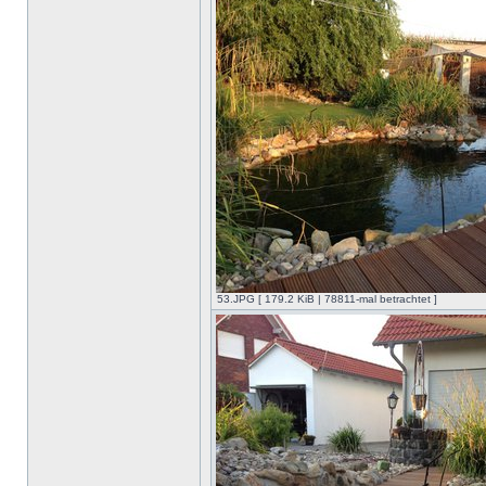
53.JPG [ 179.2 KiB | 78811-mal betrachtet ]