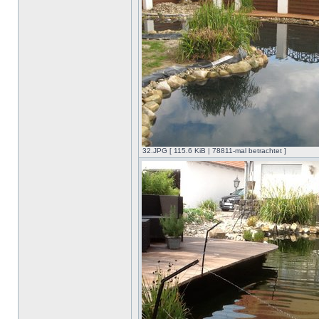
32.JPG [ 115.6 KiB | 78811-mal betrachtet ]