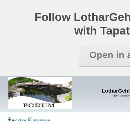
Follow LotharGeh
with Tapat
Open in 
LotharGehl
DAS inform
Anmelden
Registrieren