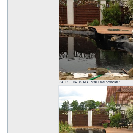
23.JPG [ 152.49 KiB | 78811-mal betrachtet ]