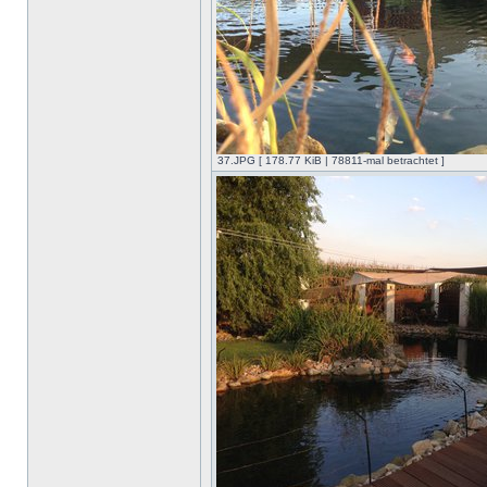
37.JPG [ 178.77 KiB | 78811-mal betrachtet ]