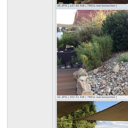
38.JPG [ 147.94 KiB | 78811-mal betrachtet ]
42.JPG [ 202.51 KiB | 78811-mal betrachtet ]