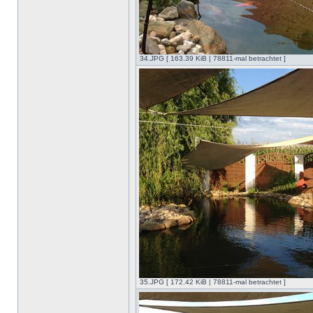
34.JPG [ 163.39 KiB | 78811-mal betrachtet ]
35.JPG [ 172.42 KiB | 78811-mal betrachtet ]