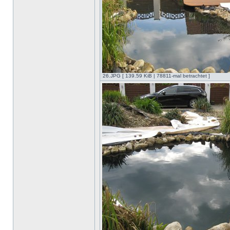
26.JPG [ 139.59 KiB | 78811-mal betrachtet ]