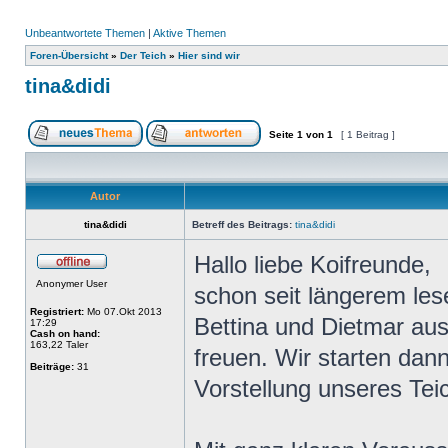
Unbeantwortete Themen
|
Aktive Themen
Foren-Übersicht
»
Der Teich
»
Hier sind wir
tina&didi
Seite
1
von
1
[ 1 Beitrag ]
Autor
tina&didi
Betreff des Beitrags:
tina&didi
Hallo liebe Koifreunde,
Anonymer User
schon seit längerem les
Registriert:
Mo 07.Okt 2013
Bettina und Dietmar aus
17:29
Cash on hand:
163,22 Taler
freuen. Wir starten dan
Beiträge:
31
Vorstellung unseres Tei