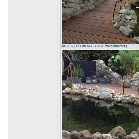
55.JPG [ 161.85 KiB | 78811-mal betrachtet ]