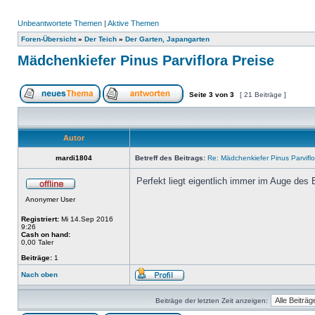
Unbeantwortete Themen
|
Aktive Themen
Foren-Übersicht
»
Der Teich
»
Der Garten, Japangarten
Mädchenkiefer Pinus Parviflora Preise
Seite
3
von
3
[ 21 Beiträge ]
Autor
mardi1804
Betreff des Beitrags:
Re: Mädchenkiefer Pinus Parviflo
Perfekt liegt eigentlich immer im Auge des B
Anonymer User
Registriert:
Mi 14.Sep 2016
9:26
Cash on hand:
0,00 Taler
Beiträge:
1
Nach oben
Beiträge der letzten Zeit anzeigen: