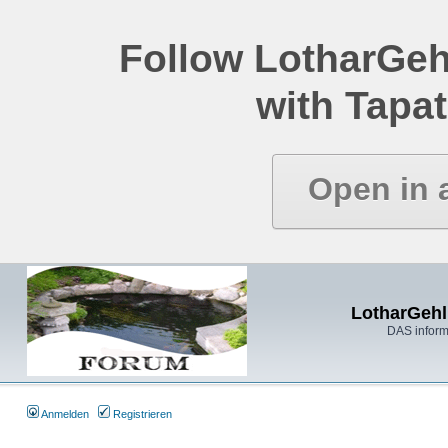
Follow LotharGeh
with Tapat
Open in 
LotharGehl
DAS inform
Anmelden
Registrieren