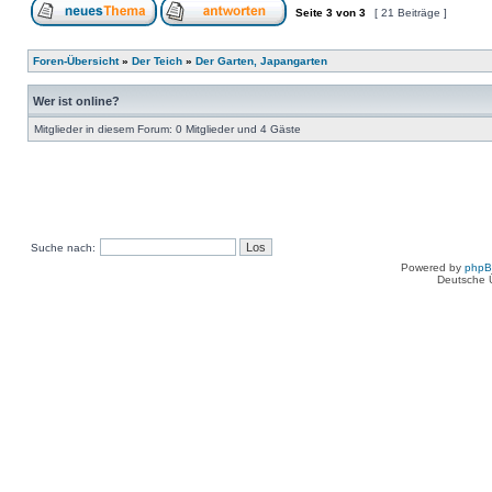
Seite
3
von
3
[ 21 Beiträge ]
Foren-Übersicht
»
Der Teich
»
Der Garten, Japangarten
Wer ist online?
Mitglieder in diesem Forum: 0 Mitglieder und 4 Gäste
Suche nach:
Powered by
php
Deutsche 