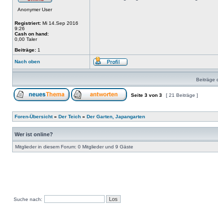
Anonymer User
Registriert:
Mi 14.Sep 2016
9:26
Cash on hand:
0,00 Taler
Beiträge:
1
Nach oben
Beiträge 
Seite
3
von
3
[ 21 Beiträge ]
Foren-Übersicht
»
Der Teich
»
Der Garten, Japangarten
Wer ist online?
Mitglieder in diesem Forum: 0 Mitglieder und 9 Gäste
Suche nach: