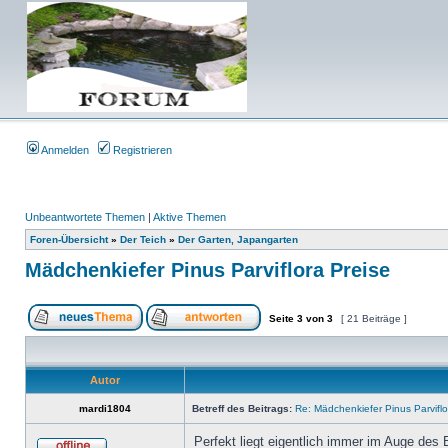
Anmelden
Registrieren
Unbeantwortete Themen
|
Aktive Themen
Foren-Übersicht
»
Der Teich
»
Der Garten, Japangarten
Mädchenkiefer Pinus Parviflora Preise
Seite
3
von
3
[ 21 Beiträge ]
Autor
mardi1804
Betreff des Beitrags:
Re: Mädchenkiefer Pinus Parviflo
Perfekt liegt eigentlich immer im Auge des B