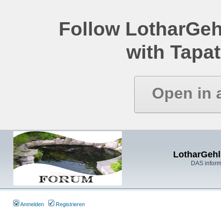
Follow LotharGeh
with Tapat
Open in 
LotharGehl
DAS inform
Anmelden
Registrieren