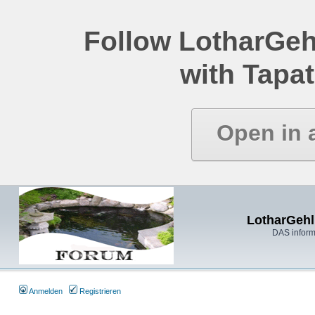
Follow LotharGeh
with Tapat
Open in 
LotharGehl
DAS inform
Anmelden
Registrieren