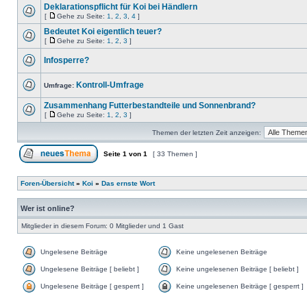
Deklarationspflicht für Koi bei Händlern
[
Gehe zu Seite:
1
,
2
,
3
,
4
]
Bedeutet Koi eigentlich teuer?
[
Gehe zu Seite:
1
,
2
,
3
]
Infosperre?
Kontroll-Umfrage
Umfrage:
Zusammenhang Futterbestandteile und Sonnenbrand?
[
Gehe zu Seite:
1
,
2
,
3
]
Themen der letzten Zeit anzeigen:
Seite
1
von
1
[ 33 Themen ]
Foren-Übersicht
»
Koi
»
Das ernste Wort
Wer ist online?
Mitglieder in diesem Forum: 0 Mitglieder und 1 Gast
Ungelesene Beiträge
Keine ungelesenen Beiträge
Ungelesene Beiträge [ beliebt ]
Keine ungelesenen Beiträge [ beliebt ]
Ungelesene Beiträge [ gesperrt ]
Keine ungelesenen Beiträge [ gesperrt ]