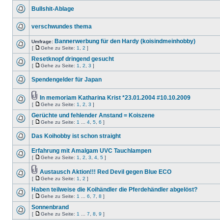
Bullshit-Ablage
verschwundes thema
Bannerwerbung für den Hardy (koisindmeinhobby)
Umfrage:
[
Gehe zu Seite:
1
,
2
]
Resetknopf dringend gesucht
[
Gehe zu Seite:
1
,
2
,
3
]
Spendengelder für Japan
In memoriam Katharina Krist *23.01.2004 #10.10.2009
[
Gehe zu Seite:
1
,
2
,
3
]
Gerüchte und fehlender Anstand = Koiszene
[
Gehe zu Seite:
1
...
4
,
5
,
6
]
Das Koihobby ist schon straight
Erfahrung mit Amalgam UVC Tauchlampen
[
Gehe zu Seite:
1
,
2
,
3
,
4
,
5
]
Austausch Aktion!!! Red Devil gegen Blue ECO
[
Gehe zu Seite:
1
,
2
]
Haben teilweise die Koihändler die Pferdehändler abgelöst?
[
Gehe zu Seite:
1
...
6
,
7
,
8
]
Sonnenbrand
[
Gehe zu Seite:
1
...
7
,
8
,
9
]