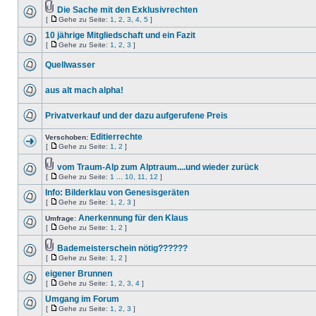
Die Sache mit den Exklusivrechten
[
Gehe zu Seite:
1
,
2
,
3
,
4
,
5
]
10 jährige Mitgliedschaft und ein Fazit
[
Gehe zu Seite:
1
,
2
,
3
]
Quellwasser
aus alt mach alpha!
Privatverkauf und der dazu aufgerufene Preis
Editierrechte
Verschoben:
[
Gehe zu Seite:
1
,
2
]
vom Traum-Alp zum Alptraum....und wieder zurück
[
Gehe zu Seite:
1
...
10
,
11
,
12
]
Info: Bilderklau von Genesisgeräten
[
Gehe zu Seite:
1
,
2
,
3
]
Anerkennung für den Klaus
Umfrage:
[
Gehe zu Seite:
1
,
2
]
Bademeisterschein nötig??????
[
Gehe zu Seite:
1
,
2
]
eigener Brunnen
[
Gehe zu Seite:
1
,
2
,
3
,
4
]
Umgang im Forum
[
Gehe zu Seite:
1
,
2
,
3
]