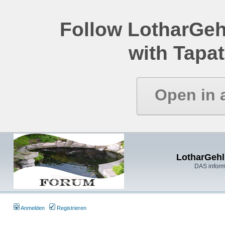
Follow LotharGeh
with Tapat
Open in 
LotharGehl
DAS inform
Anmelden
Registrieren