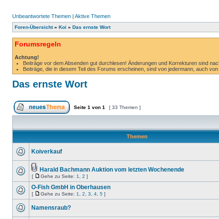
Unbeantwortete Themen
|
Aktive Themen
Foren-Übersicht
»
Koi
»
Das ernste Wort
Forumsregeln
Achtung!
Beiträge vor dem Absenden gut durchlesen! Änderungen und Korrekturen sind nacht
Beiträge, die in diesem Teil des Forums erscheinen, sind von jedermann, auch von
Das ernste Wort
Seite
1
von
1
[ 33 Themen ]
Themen
Koiverkauf
Harald Bachmann Auktion vom letzten Wochenende
[
Gehe zu Seite:
1
,
2
]
O-Fish GmbH in Oberhausen
[
Gehe zu Seite:
1
,
2
,
3
,
4
,
5
]
Namensraub?