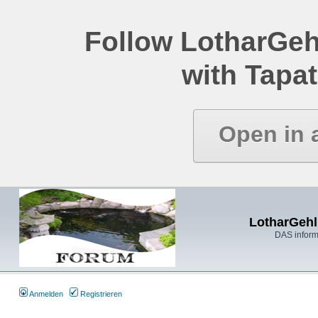
Follow LotharGeh
with Tapat
Open in 
LotharGehl
DAS inform
Anmelden
Registrieren