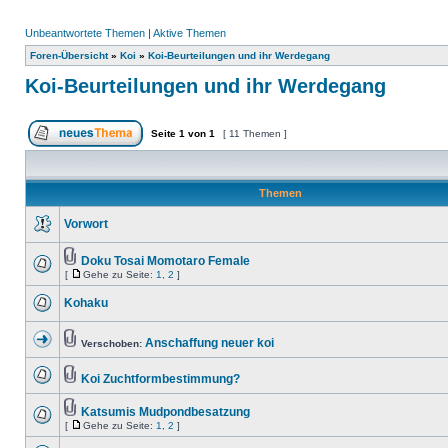
Unbeantwortete Themen
|
Aktive Themen
Foren-Übersicht
»
Koi
»
Koi-Beurteilungen und ihr Werdegang
Koi-Beurteilungen und ihr Werdegang
Seite
1
von
1
[ 11 Themen ]
Themen
Vorwort
Doku Tosai Momotaro Female
[
Gehe zu Seite:
1
,
2
]
Kohaku
Anschaffung neuer koi
Verschoben:
Koi Zuchtformbestimmung?
Katsumis Mudpondbesatzung
[
Gehe zu Seite:
1
,
2
]