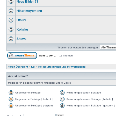
Neue Bilder ??
Hikarimoyomono
Utsuri
Kohaku
Showa
Themen der letzten Zeit anzeigen:
Seite
1
von
1
[ 11 Themen ]
Foren-Übersicht
»
Koi
»
Koi-Beurteilungen und ihr Werdegang
Wer ist online?
Mitglieder in diesem Forum: 0 Mitglieder und 5 Gäste
Ungelesene Beiträge
Keine ungelesenen Beiträge
Ungelesene Beiträge [ beliebt ]
Keine ungelesenen Beiträge [ beliebt ]
Ungelesene Beiträge [ gesperrt ]
Keine ungelesenen Beiträge [ gesperrt ]