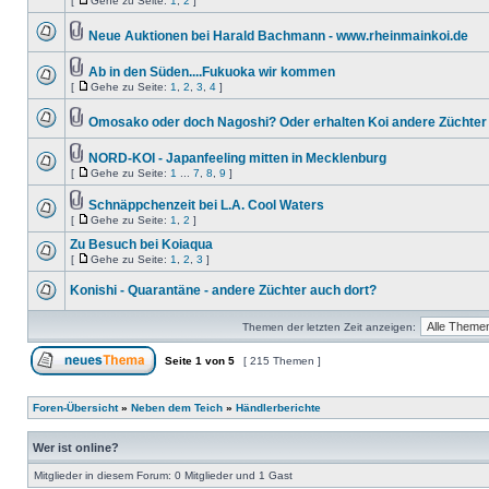
[
Gehe zu Seite:
1
,
2
]
Neue Auktionen bei Harald Bachmann - www.rheinmainkoi.de
Ab in den Süden....Fukuoka wir kommen
[
Gehe zu Seite:
1
,
2
,
3
,
4
]
Omosako oder doch Nagoshi? Oder erhalten Koi andere Züchter
NORD-KOI - Japanfeeling mitten in Mecklenburg
[
Gehe zu Seite:
1
...
7
,
8
,
9
]
Schnäppchenzeit bei L.A. Cool Waters
[
Gehe zu Seite:
1
,
2
]
Zu Besuch bei Koiaqua
[
Gehe zu Seite:
1
,
2
,
3
]
Konishi - Quarantäne - andere Züchter auch dort?
Themen der letzten Zeit anzeigen:
Seite
1
von
5
[ 215 Themen ]
Foren-Übersicht
»
Neben dem Teich
»
Händlerberichte
Wer ist online?
Mitglieder in diesem Forum: 0 Mitglieder und 1 Gast