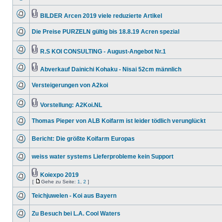
BILDER Arcen 2019 viele reduzierte Artikel
Die Preise PURZELN gültig bis 18.8.19 Acren spezial
R.S KOI CONSULTING - August-Angebot Nr.1
Abverkauf Dainichi Kohaku - Nisai 52cm männlich
Versteigerungen von A2koi
Vorstellung: A2Koi.NL
Thomas Pieper von ALB Koifarm ist leider tödlich verunglückt
Bericht: Die größte Koifarm Europas
weiss water systems Lieferprobleme kein Support
Koiexpo 2019
[
Gehe zu Seite:
1
,
2
]
Teichjuwelen - Koi aus Bayern
Zu Besuch bei L.A. Cool Waters