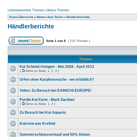
Unbeantwortete Themen
|
Aktive Themen
Foren-Übersicht
»
Neben dem Teich
»
Händlerberichte
Händlerberichte
Seite
1
von
5
[ 215 Themen ]
Themen
Koi Schmid Usingen - Mai 2008 - April 2013
[
Gehe zu Seite:
1
,
2
,
3
]
Orfen ohne Karpfenseuche - wo erhältlich?
Video: Zu Besuch bei DAINICHI EUROPE!
Purdin Koi Farm - Mark Gardner
[
Gehe zu Seite:
1
,
2
]
Zu Besuch bei Koi Aquario
Koicrew aus Krefeld
Sommerschlussverkauf und 50% Aktion