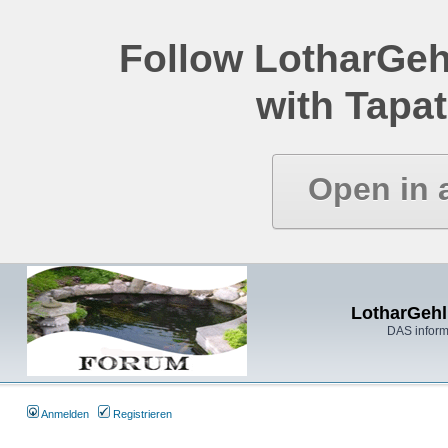
Follow LotharGeh
with Tapat
Open in 
LotharGehl
DAS inform
Anmelden
Registrieren