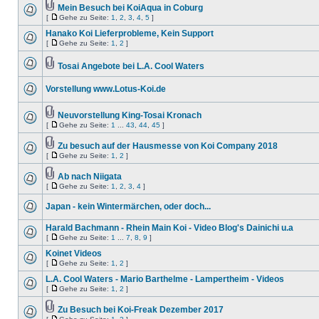
Mein Besuch bei KoiAqua in Coburg
[
Gehe zu Seite:
1
,
2
,
3
,
4
,
5
]
Hanako Koi Lieferprobleme, Kein Support
[
Gehe zu Seite:
1
,
2
]
Tosai Angebote bei L.A. Cool Waters
Vorstellung www.Lotus-Koi.de
Neuvorstellung King-Tosai Kronach
[
Gehe zu Seite:
1
...
43
,
44
,
45
]
Zu besuch auf der Hausmesse von Koi Company 2018
[
Gehe zu Seite:
1
,
2
]
Ab nach Niigata
[
Gehe zu Seite:
1
,
2
,
3
,
4
]
Japan - kein Wintermärchen, oder doch...
Harald Bachmann - Rhein Main Koi - Video Blog's Dainichi u.a
[
Gehe zu Seite:
1
...
7
,
8
,
9
]
Koinet Videos
[
Gehe zu Seite:
1
,
2
]
L.A. Cool Waters - Mario Barthelme - Lampertheim - Videos
[
Gehe zu Seite:
1
,
2
]
Zu Besuch bei Koi-Freak Dezember 2017