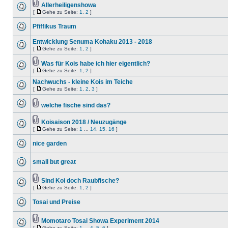
Allerheiligenshowa
[
Gehe zu Seite:
1
,
2
]
Pfiffikus Traum
Entwicklung Senuma Kohaku 2013 - 2018
[
Gehe zu Seite:
1
,
2
]
Was für Kois habe ich hier eigentlich?
[
Gehe zu Seite:
1
,
2
]
Nachwuchs - kleine Kois im Teiche
[
Gehe zu Seite:
1
,
2
,
3
]
welche fische sind das?
Koisaison 2018 / Neuzugänge
[
Gehe zu Seite:
1
...
14
,
15
,
16
]
nice garden
small but great
Sind Koi doch Raubfische?
[
Gehe zu Seite:
1
,
2
]
Tosai und Preise
Momotaro Tosai Showa Experiment 2014
[
Gehe zu Seite:
1
...
4
,
5
,
6
]