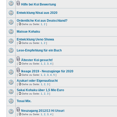
Hilfe bei Koi Bewertung
Entwicklung Nisai aus 2020
Ordentliche Koi aus Deutschland?
[
Gehe zu Seite:
1
,
2
]
Matsue Kohaku
Entwicklung Ueno Showa
[
Gehe zu Seite:
1
,
2
]
Lese-Empfehlung für ein Buch
Ältester Koi gesucht!
[
Gehe zu Seite:
1
,
2
,
3
,
4
]
Ikeage 2019 - Neuzugänge für 2020
[
Gehe zu Seite:
1
,
2
,
3
,
4
,
5
]
Azukari oder Eigenaufzucht
[
Gehe zu Seite:
1
,
2
,
3
]
Sakai Kohaku über 1,5 Mio Euro
[
Gehe zu Seite:
1
,
2
,
3
]
Tosai Mix.
Neuzugang 2012/13 Hi Utsuri
[
Gehe zu Seite:
1
,
2
,
3
,
4
]