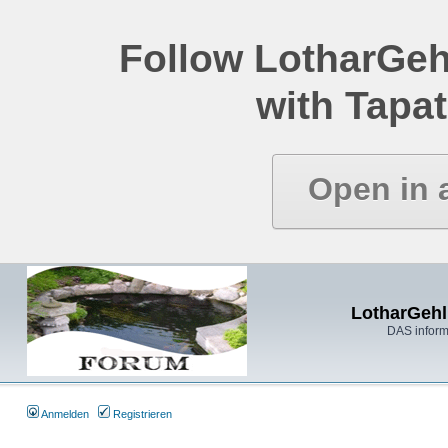
Follow LotharGeh
with Tapat
Open in 
LotharGehl
DAS inform
Anmelden
Registrieren