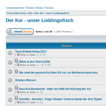
Unbeantwortete Themen
|
Aktive Themen
Foren-Übersicht
»
Koi
»
Der Koi - unser Lieblingsfisch
Der Koi - unser Lieblingsfisch
Seite
1
von
30
[ 1493 Themen ]
Themen
Tosai-Entwicklung 2017
[
Gehe zu Seite:
1
,
2
,
3
]
Blick in den Teich (UW)
[
Gehe zu Seite:
1
...
6
,
7
,
8
]
Wo sind die ganzen Koi über 80 cm, so Werbeversprechen.
Grünes Wasser
Neu-Koi-Besitzerin - bitte um Hilfe bei Klärung der Art
[
Gehe zu Seite:
1
,
2
]
Goshiki - Goromo - Kage Showa / Unterschiede der drei Typen
[
Gehe zu Seite:
1
,
2
]