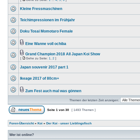
Kleine Fressmaschinen
Teichimpressionen im Frühjahr
Doku Tosai Momotaro Female
Eine Wanne voll ochiba
Grand Champion 2018 All Japan Koi Show
[
Gehe zu Seite:
1
,
2
]
Japan souvenir 2017 part 1
Ikeage 2017 of 80cm+
Zum Fest auch mal was gönnen
Themen der letzten Zeit anzeigen:
Seite
1
von
30
[ 1493 Themen ]
Foren-Übersicht
»
Koi
»
Der Koi - unser Lieblingsfisch
Wer ist online?