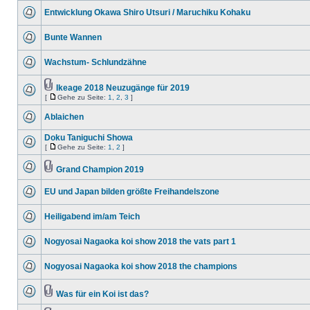
Entwicklung Okawa Shiro Utsuri / Maruchiku Kohaku
Bunte Wannen
Wachstum- Schlundzähne
Ikeage 2018 Neuzugänge für 2019
[
Gehe zu Seite:
1
,
2
,
3
]
Ablaichen
Doku Taniguchi Showa
[
Gehe zu Seite:
1
,
2
]
Grand Champion 2019
EU und Japan bilden größte Freihandelszone
Heiligabend im/am Teich
Nogyosai Nagaoka koi show 2018 the vats part 1
Nogyosai Nagaoka koi show 2018 the champions
Was für ein Koi ist das?