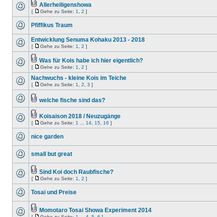
Allerheiligenshowa
[
Gehe zu Seite:
1
,
2
]
Pfiffikus Traum
Entwicklung Senuma Kohaku 2013 - 2018
[
Gehe zu Seite:
1
,
2
]
Was für Kois habe ich hier eigentlich?
[
Gehe zu Seite:
1
,
2
]
Nachwuchs - kleine Kois im Teiche
[
Gehe zu Seite:
1
,
2
,
3
]
welche fische sind das?
Koisaison 2018 / Neuzugänge
[
Gehe zu Seite:
1
...
14
,
15
,
16
]
nice garden
small but great
Sind Koi doch Raubfische?
[
Gehe zu Seite:
1
,
2
]
Tosai und Preise
Momotaro Tosai Showa Experiment 2014
[
Gehe zu Seite:
1
...
4
,
5
,
6
]