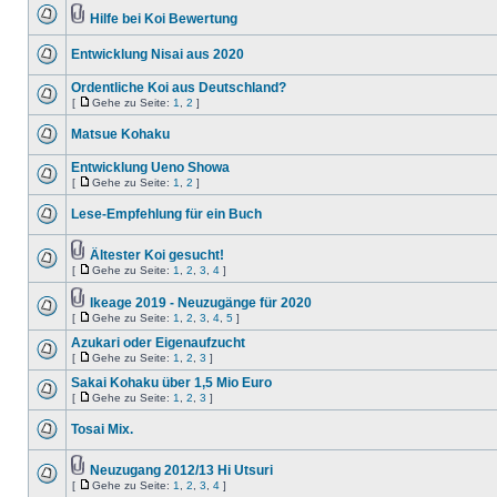
Hilfe bei Koi Bewertung
Entwicklung Nisai aus 2020
Ordentliche Koi aus Deutschland?
[
Gehe zu Seite:
1
,
2
]
Matsue Kohaku
Entwicklung Ueno Showa
[
Gehe zu Seite:
1
,
2
]
Lese-Empfehlung für ein Buch
Ältester Koi gesucht!
[
Gehe zu Seite:
1
,
2
,
3
,
4
]
Ikeage 2019 - Neuzugänge für 2020
[
Gehe zu Seite:
1
,
2
,
3
,
4
,
5
]
Azukari oder Eigenaufzucht
[
Gehe zu Seite:
1
,
2
,
3
]
Sakai Kohaku über 1,5 Mio Euro
[
Gehe zu Seite:
1
,
2
,
3
]
Tosai Mix.
Neuzugang 2012/13 Hi Utsuri
[
Gehe zu Seite:
1
,
2
,
3
,
4
]