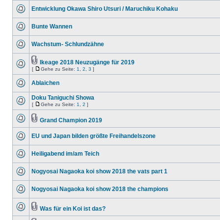
Entwicklung Okawa Shiro Utsuri / Maruchiku Kohaku
Bunte Wannen
Wachstum- Schlundzähne
Ikeage 2018 Neuzugänge für 2019
[
Gehe zu Seite:
1
,
2
,
3
]
Ablaichen
Doku Taniguchi Showa
[
Gehe zu Seite:
1
,
2
]
Grand Champion 2019
EU und Japan bilden größte Freihandelszone
Heiligabend im/am Teich
Nogyosai Nagaoka koi show 2018 the vats part 1
Nogyosai Nagaoka koi show 2018 the champions
Was für ein Koi ist das?