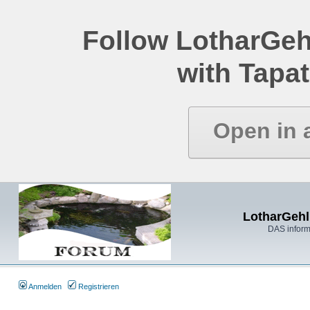
Follow LotharGeh
with Tapat
Open in 
LotharGehl
DAS inform
Anmelden
Registrieren