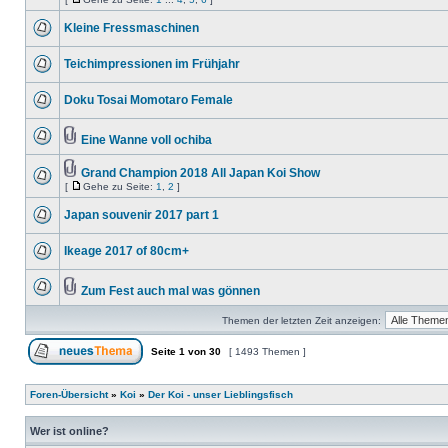
Kleine Fressmaschinen
Teichimpressionen im Frühjahr
Doku Tosai Momotaro Female
Eine Wanne voll ochiba
Grand Champion 2018 All Japan Koi Show
[
Gehe zu Seite:
1
,
2
]
Japan souvenir 2017 part 1
Ikeage 2017 of 80cm+
Zum Fest auch mal was gönnen
Themen der letzten Zeit anzeigen:
Seite
1
von
30
[ 1493 Themen ]
Foren-Übersicht
»
Koi
»
Der Koi - unser Lieblingsfisch
Wer ist online?