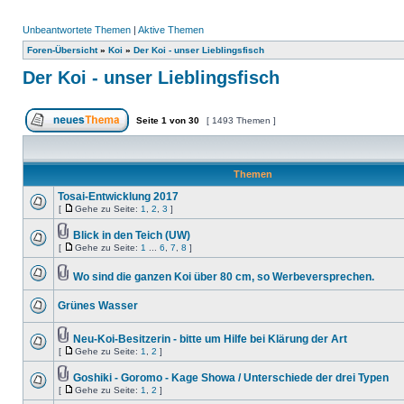
Unbeantwortete Themen
|
Aktive Themen
Foren-Übersicht
»
Koi
»
Der Koi - unser Lieblingsfisch
Der Koi - unser Lieblingsfisch
Seite
1
von
30
[ 1493 Themen ]
Themen
Tosai-Entwicklung 2017
[
Gehe zu Seite:
1
,
2
,
3
]
Blick in den Teich (UW)
[
Gehe zu Seite:
1
...
6
,
7
,
8
]
Wo sind die ganzen Koi über 80 cm, so Werbeversprechen.
Grünes Wasser
Neu-Koi-Besitzerin - bitte um Hilfe bei Klärung der Art
[
Gehe zu Seite:
1
,
2
]
Goshiki - Goromo - Kage Showa / Unterschiede der drei Typen
[
Gehe zu Seite:
1
,
2
]