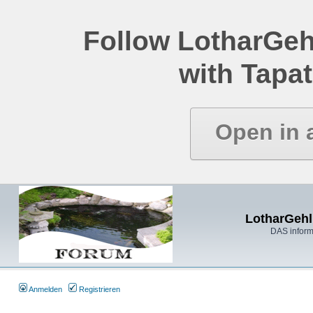
Follow LotharGeh
with Tapat
Open in 
LotharGehl
DAS inform
Anmelden
Registrieren