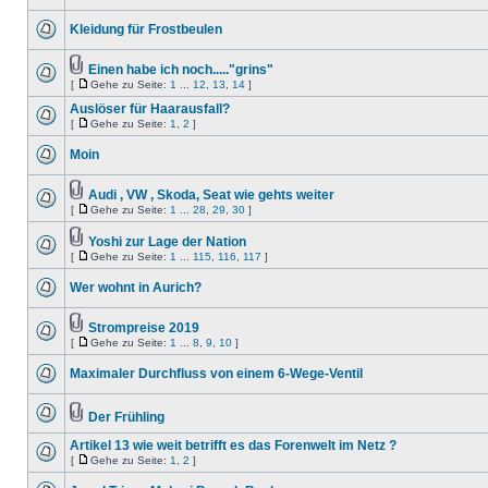
Kleidung für Frostbeulen
Einen habe ich noch....."grins"
[
Gehe zu Seite:
1
...
12
,
13
,
14
]
Auslöser für Haarausfall?
[
Gehe zu Seite:
1
,
2
]
Moin
Audi , VW , Skoda, Seat wie gehts weiter
[
Gehe zu Seite:
1
...
28
,
29
,
30
]
Yoshi zur Lage der Nation
[
Gehe zu Seite:
1
...
115
,
116
,
117
]
Wer wohnt in Aurich?
Strompreise 2019
[
Gehe zu Seite:
1
...
8
,
9
,
10
]
Maximaler Durchfluss von einem 6-Wege-Ventil
Der Frühling
Artikel 13 wie weit betrifft es das Forenwelt im Netz ?
[
Gehe zu Seite:
1
,
2
]