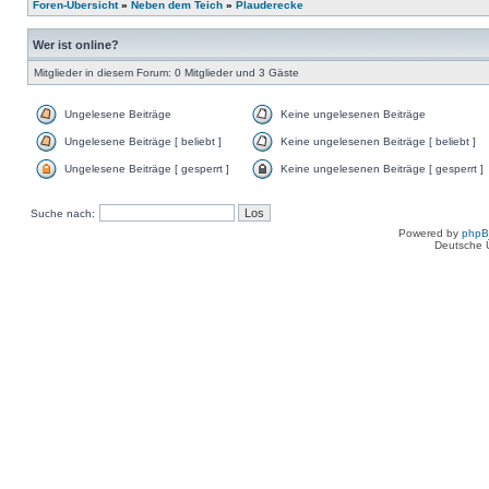
Foren-Übersicht
»
Neben dem Teich
»
Plauderecke
Wer ist online?
Mitglieder in diesem Forum: 0 Mitglieder und 3 Gäste
Ungelesene Beiträge
Keine ungelesenen Beiträge
Ungelesene Beiträge [ beliebt ]
Keine ungelesenen Beiträge [ beliebt ]
Ungelesene Beiträge [ gesperrt ]
Keine ungelesenen Beiträge [ gesperrt ]
Suche nach:
Powered by
php
Deutsche 