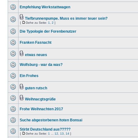
Empfehlung Werkstattwagen
Tiefbrunnenpumpe. Muss es immer teuer sein?
[
Gehe zu Seite:
1
,
2
]
Die Typologie der Forenbenutzer
Franken Fasnacht
etwas neues
Wolfsburg - war da was?
Ein Frohes
guten rutsch
Weihnacgtsgrüße
Frohe Weihnachten 2017
Suche abgestorbenen /toten Bonsai
Stirbt Deutschland aus?????
[
Gehe zu Seite:
1
...
12
,
13
,
14
]