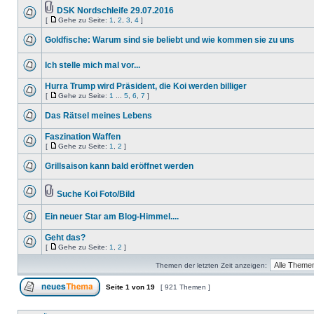
DSK Nordschleife 29.07.2016
[
Gehe zu Seite:
1
,
2
,
3
,
4
]
Goldfische: Warum sind sie beliebt und wie kommen sie zu uns
Ich stelle mich mal vor...
Hurra Trump wird Präsident, die Koi werden billiger
[
Gehe zu Seite:
1
...
5
,
6
,
7
]
Das Rätsel meines Lebens
Faszination Waffen
[
Gehe zu Seite:
1
,
2
]
Grillsaison kann bald eröffnet werden
Suche Koi Foto/Bild
Ein neuer Star am Blog-Himmel....
Geht das?
[
Gehe zu Seite:
1
,
2
]
Themen der letzten Zeit anzeigen:
Seite
1
von
19
[ 921 Themen ]