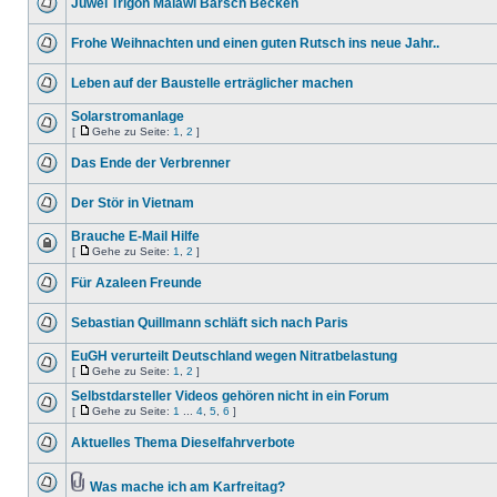
Juwel Trigon Malawi Barsch Becken
Frohe Weihnachten und einen guten Rutsch ins neue Jahr..
Leben auf der Baustelle erträglicher machen
Solarstromanlage
[
Gehe zu Seite:
1
,
2
]
Das Ende der Verbrenner
Der Stör in Vietnam
Brauche E-Mail Hilfe
[
Gehe zu Seite:
1
,
2
]
Für Azaleen Freunde
Sebastian Quillmann schläft sich nach Paris
EuGH verurteilt Deutschland wegen Nitratbelastung
[
Gehe zu Seite:
1
,
2
]
Selbstdarsteller Videos gehören nicht in ein Forum
[
Gehe zu Seite:
1
...
4
,
5
,
6
]
Aktuelles Thema Dieselfahrverbote
Was mache ich am Karfreitag?