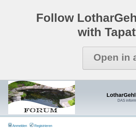
Follow LotharGeh
with Tapat
Open in 
LotharGehl
DAS inform
Anmelden
Registrieren