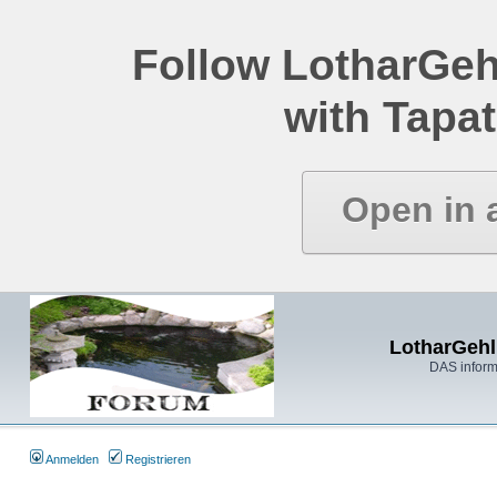
Follow LotharGeh
with Tapat
Open in 
LotharGehl
DAS inform
Anmelden
Registrieren