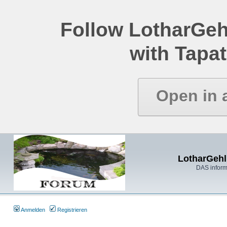
Follow LotharGeh
with Tapat
Open in 
LotharGehl
DAS inform
Anmelden
Registrieren