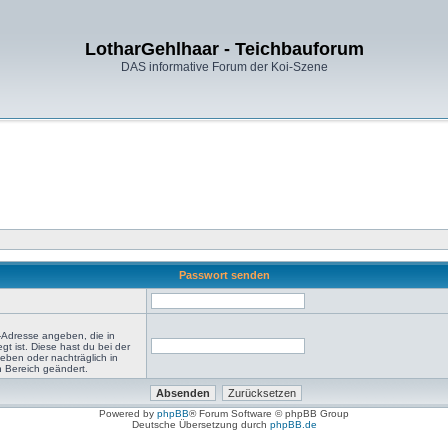
LotharGehlhaar - Teichbauforum
DAS informative Forum der Koi-Szene
Passwort senden
-Adresse angeben, die in
egt ist. Diese hast du bei der
eben oder nachträglich in
 Bereich geändert.
Powered by
phpBB
® Forum Software © phpBB Group
Deutsche Übersetzung durch
phpBB.de