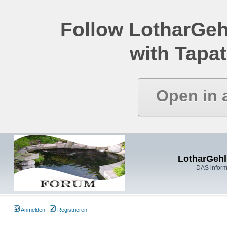
Follow LotharGeh
with Tapat
Open in 
LotharGehl
DAS inform
Anmelden
Registrieren