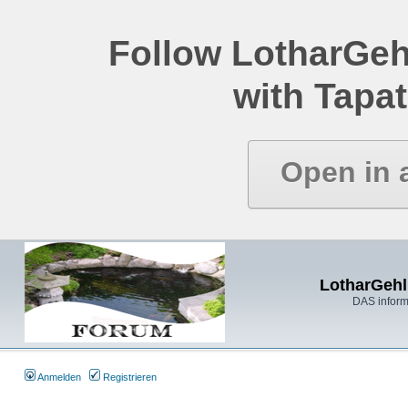
Follow LotharGeh
with Tapat
Open in 
LotharGehl
DAS inform
Anmelden
Registrieren