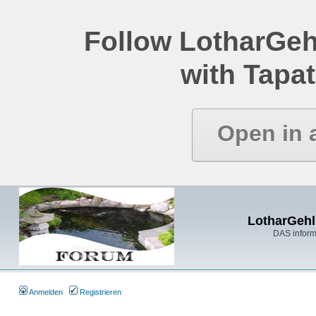
Follow LotharGeh
with Tapat
Open in 
LotharGehl
DAS inform
Anmelden
Registrieren