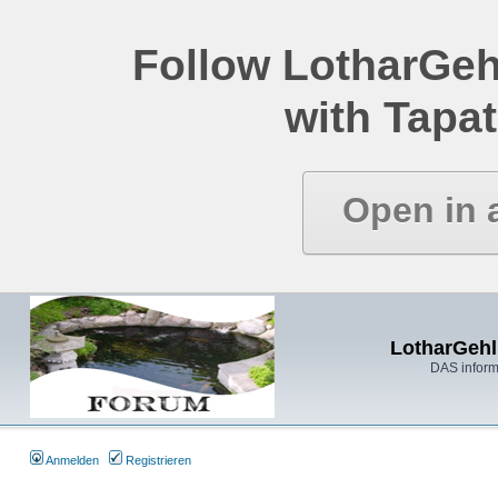
Follow LotharGeh
with Tapat
Open in 
LotharGehl
DAS inform
Anmelden
Registrieren