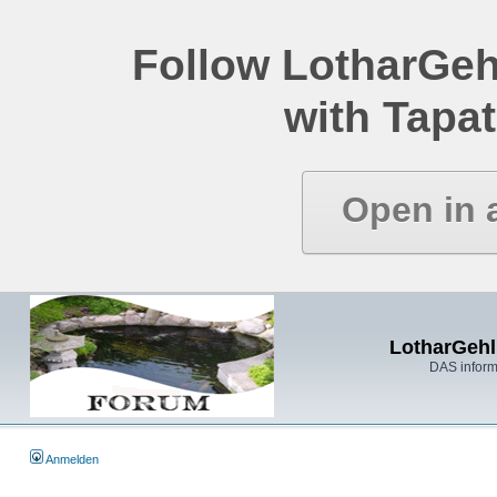
Follow LotharGeh
with Tapat
Open in 
LotharGehl
DAS inform
Anmelden