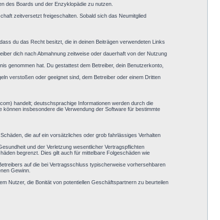
hmen des Boards und der Enzyklopädie zu nutzen.
haft zeitversetzt freigeschalten. Sobald sich das Neumitglied
, dass du das Recht besitzt, die in deinen Beiträgen verwendeten Links
reiber dich nach Abmahnung zeitweise oder dauerhaft von der Nutzung
nntnis genommen hat. Du gestattest dem Betreiber, dein Benutzerkonto,
geln verstoßen oder geeignet sind, dem Betreiber oder einem Dritten
.com) handelt; deutschsprachige Informationen werden durch die
Sie können insbesondere die Verwendung der Software für bestimmte
Schäden, die auf ein vorsätzliches oder grob fahrlässiges Verhalten
esundheit und der Verletzung wesentlicher Vertragspflichten
häden begrenzt. Dies gilt auch für mittelbare Folgeschäden wie
etreibers auf die bei Vertragsschluss typischerweise vorhersehbaren
genen Gewinn.
em Nutzer, die Bonität von potentiellen Geschäftspartnern zu beurteilen