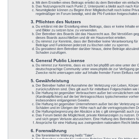
Mit dem Erstellen eines Beitrags erteilst du dem Betreiber ein einf
Das Nutzungsrecht nach Punkt 2, Unterpunkt a bleibt auch nach K
Neumitglieder können zu Beginn ihrer Mitgliedschaft noch keine Priv
regelmäßiger im Forum beteiligt, wird die PN-Funktion freigeschaltet u
3. Pflichten des Nutzers
Du erklärst mit der Erstellung eines Beitrags, dass er keine Inhalte
und Bilder zu setzen bzw. zu verwenden.
Der Betreiber des Boards übt das Hausrecht aus. Bei Verstößen geg
dieses Boards ausschließen und dir ein Hausverbot erteilen.
Du nimmst zur Kenntnis, dass der Betreiber keine Verantwortung für d
Beiträge und Funktionen jederzeit zu löschen oder zu sperren.
Du gestattest dem Betreiber darüber hinaus, deine Beiträge abzuände
Schaden zuzufügen.
4. General Public License
Du nimmst zur Kenntnis, dass es sich bei phpBB um eine unter der 
deutschsprachige Community unter www.phpbb.de zur Verfügung geste
Zwecke nicht untersagen oder auf Inhalte fremder Foren Einfluss n
5. Gewährleistung
Der Betreiber haftet mit Ausnahme der Verletzung von Leben, Körper u
zurückzuführen sind. Dies gilt auch für mittelbare Folgeschäden w
Die Haftung ist gegenüber Verbrauchern außer bei vorsätzlichem ode
(Kardinalpflichten) auf die bei Vertragsschluss typischerweise vor
insbesondere entgangenen Gewinn.
Die Haftung ist gegenüber Unternehmern außer bei der Verletzung v
Schäden und im Übrigen der Höhe nach auf die vertragstypischen Du
Die Haftungsbegrenzung der Absätze a bis c gilt sinngemäß auch zugu
Das Forum bietet die Möglichkeit, private Kleinanzeigen zu nutzen. D
und sich gegen Verluste abzusichern. Eine Haftung des Betreibers für
Ansprüche für eine Haftung aus zwingendem nationalem Recht bleib
6. Forenwährung
Die foreninterne Währung heißt "Taler".