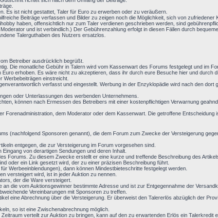
r Gutschrift richtet sich nach dem Umfang der Beiträge.
träge.
. Es ist nicht gestattet, Taler für Euro zu erwerben oder zu veräußern.
lfreiche Beiträge verfassen und Bilder zu zeigen noch die Möglichkeit, sich von zufriedener
obby haben, offensichtlich nur zum Taler verdienen geschrieben werden, sind gebührenpflicht
 Moderator und ist verbindlich.) Der Gebührenzahlung erfolgt in diesen Fällen durch bequem
andene Talerguthaben des Nutzers ersatzlos.
m Betreiber ausdrücklich begrüßt.
chtig. Die monatliche Gebühr in Talern wird vom Kassenwart des Forums festgelegt und im 
 Euro erhoben. Es wäre nicht zu akzeptieren, dass ihr durch eure Besuche hier und durch d
r Werbebeiträgen einstreicht.
enverantwortlich verfasst und eingestellt. Werbung in der Enzyklopädie wird nach den dort
ndlungen oder Unterlassungen des werbenden Unternehmens.
chten, können nach Ermessen des Betreibers mit einer kostenpflichtigen Verwarnung geahndet
t der Forenadministration, dem Moderator oder dem Kassenwart. Die getroffene Entscheidung 
s Forums (nachfolgend Sponsoren genannt), die dem Forum zum Zwecke der Versteigerung ge
tikeln entgegen, die zur Versteigerung im Forum vorgesehen sind.
en Eingang von derartigen Sendungen und deren Inhalt.
 des Forums. Zu diesem Zwecke erstellt er eine kurze und treffende Beschreibung des Artikels
nd oder ein Link gesetzt wird, der zu einer präzisen Beschreibung führt.
n für Werbeeinblendungen), dann können Mindestbieteschritte festgelegt werden.
 versteigert wird, ist in jeder Auktion zu nennen.
tors, der die Ware versteigert.
e an die vom Auktionsgewinner bestimmte Adresse und ist zur Entgegennahme der Versandko
, abweichende Vereinbarungen mit Sponsoren zu treffen.
tikel eine Abrechnung über die Versteigerung. Er überweist den Talererlös abzüglich der Prov
keln, so ist eine Zwischenabrechnung möglich.
en Zeitraum verteilt zur Auktion zu bringen, kann auf den zu erwartenden Erlös ein Talerkred