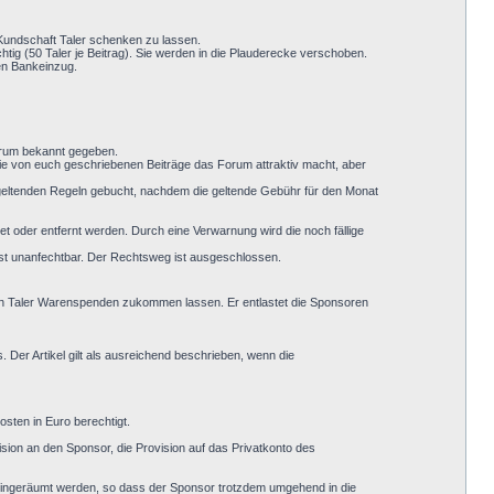
 Kundschaft Taler schenken zu lassen.
ig (50 Taler je Beitrag). Sie werden in die Plauderecke verschoben.
en Bankeinzug.
Forum bekannt gegeben.
ie von euch geschriebenen Beiträge das Forum attraktiv macht, aber
 geltenden Regeln gebucht, nachdem die geltende Gebühr für den Monat
 oder entfernt werden. Durch eine Verwarnung wird die noch fällige
ist unanfechtbar. Der Rechtsweg ist ausgeschlossen.
gen Taler Warenspenden zukommen lassen. Er entlastet die Sponsoren
. Der Artikel gilt als ausreichend beschrieben, wenn die
sten in Euro berechtigt.
ision an den Sponsor, die Provision auf das Privatkonto des
it eingeräumt werden, so dass der Sponsor trotzdem umgehend in die