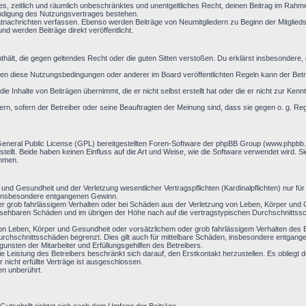
aches, zeitlich und räumlich unbeschränktes und unentgeltliches Recht, deinen Beitrag im Ra
ündigung des Nutzungsvertrages bestehen.
atnachrichten verfassen. Ebenso werden Beiträge von Neumitgliedern zu Beginn der Mitgliedsc
nd werden Beiträge direkt veröffentlicht.
 enthält, die gegen geltendes Recht oder die guten Sitten verstoßen. Du erklärst insbesondere
en diese Nutzungsbedingungen oder anderer im Board veröffentlichten Regeln kann der Bet
ie Inhalte von Beiträgen übernimmt, die er nicht selbst erstellt hat oder die er nicht zur Ke
rn, sofern der Betreiber oder seine Beauftragten der Meinung sind, dass sie gegen o. g. Re
General Public License (GPL) bereitgestellten Foren-Software der phpBB Group (www.phpbb
llt. Beide haben keinen Einfluss auf die Art und Weise, wie die Software verwendet wird. 
ehmen.
nd Gesundheit und der Verletzung wesentlicher Vertragspflichten (Kardinalpflichten) nur für 
ie insbesondere entgangenen Gewinn.
r grob fahrlässigem Verhalten oder bei Schäden aus der Verletzung von Leben, Körper und G
hersehbaren Schäden und im übrigen der Höhe nach auf die vertragstypischen Durchschnittssc
on Leben, Körper und Gesundheit oder vorsätzlichem oder grob fahrlässigem Verhalten des B
rchschnittsschäden begrenzt. Dies gilt auch für mittelbare Schäden, insbesondere entgan
nsten der Mitarbeiter und Erfüllungsgehilfen des Betreibers.
ie Leistung des Betreibers beschränkt sich darauf, den Erstkontakt herzustellen. Es obliegt d
 nicht erfüllte Verträge ist ausgeschlossen.
en unberührt.