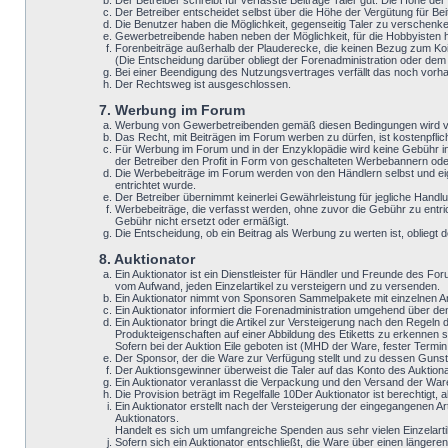
Der Betreiber schreibt für verfasste Beiträge Taler gut. Die Höhe de
Der Betreiber entscheidet selbst über die Höhe der Vergütung für Bei
Die Benutzer haben die Möglichkeit, gegenseitig Taler zu verschenken
Gewerbetreibende haben neben der Möglichkeit, für die Hobbyisten hi
Forenbeiträge außerhalb der Plauderecke, die keinen Bezug zum Koih
(Die Entscheidung darüber obliegt der Forenadministration oder dem
Bei einer Beendigung des Nutzungsvertrages verfällt das noch vorh
Der Rechtsweg ist ausgeschlossen.
7. Werbung im Forum
Werbung von Gewerbetreibenden gemäß diesen Bedingungen wird vo
Das Recht, mit Beiträgen im Forum werben zu dürfen, ist kostenpfli
Für Werbung im Forum und in der Enzyklopädie wird keine Gebühr in
der Betreiber den Profit in Form von geschalteten Werbebannern ode
Die Werbebeiträge im Forum werden von den Händlern selbst und eig
entrichtet wurde.
Der Betreiber übernimmt keinerlei Gewährleistung für jegliche Ha
Werbebeiträge, die verfasst werden, ohne zuvor die Gebühr zu entri
Gebühr nicht ersetzt oder ermäßigt.
Die Entscheidung, ob ein Beitrag als Werbung zu werten ist, oblieg
8. Auktionator
Ein Auktionator ist ein Dienstleister für Händler und Freunde de
vom Aufwand, jeden Einzelartikel zu versteigern und zu versenden.
Ein Auktionator nimmt von Sponsoren Sammelpakete mit einzelnen Ar
Ein Auktionator informiert die Forenadministration umgehend über d
Ein Auktionator bringt die Artikel zur Versteigerung nach den Regeln
Produkteigenschaften auf einer Abbildung des Etiketts zu erkennen si
Sofern bei der Auktion Eile geboten ist (MHD der Ware, fester Termi
Der Sponsor, der die Ware zur Verfügung stellt und zu dessen Gunsten
Der Auktionsgewinner überweist die Taler auf das Konto des Auktiona
Ein Auktionator veranlasst die Verpackung und den Versand der War
Die Provision beträgt im Regelfalle 10Der Auktionator ist berechtigt
Ein Auktionator erstellt nach der Versteigerung der eingegangenen Ar
Auktionators.
Handelt es sich um umfangreiche Spenden aus sehr vielen Einzelarti
Sofern sich ein Auktionator entschließt, die Ware über einen länger