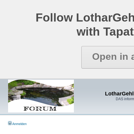
Follow LotharGeh
with Tapat
Open in 
LotharGehl
DAS inform
Anmelden