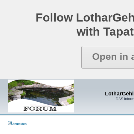
Follow LotharGeh
with Tapat
Open in 
LotharGehl
DAS inform
Anmelden