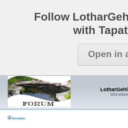
Follow LotharGeh
with Tapat
Open in 
LotharGehl
DAS inform
Anmelden