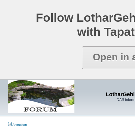
Follow LotharGeh
with Tapat
Open in 
LotharGehl
DAS inform
Anmelden