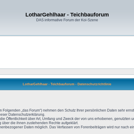
LotharGehlhaar - Teichbauforum
DAS informative Forum der Koi-Szene
LotharGehlhaar - Teichbauforum - Datenschutzrichtlinie
(im Folgenden „das Forum“) nehmen den Schutz Ihrer persönlichen Daten sehr erns
ieser Datenschutzerklärung.
 die Öffentlichkeit über Art, Umfang und Zweck der von uns erhobenen, genutzten
g über die ihnen zustehenden Rechte aufgeklärt.
enbezogener Daten möglich. Das Verfassen von Forenbeiträgen wird nur nach eine