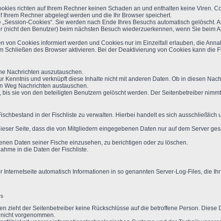
okies richten auf Ihrem Rechner keinen Schaden an und enthalten keine Viren. Coo
uf Ihrem Rechner abgelegt werden und die Ihr Browser speichert.
„Session-Cookies“. Sie werden nach Ende Ihres Besuchs automatisch gelöscht. An
er (nicht den Benutzer) beim nächsten Besuch wiederzuerkennen, wenn Sie beim 
en von Cookies informiert werden und Cookies nur im Einzelfall erlauben, die Ann
Schließen des Browser aktivieren. Bei der Deaktivierung von Cookies kann die Fun
che Nachrichten auszutauschen.
zur Kenntnis und verknüpft diese Inhalte nicht mit anderen Daten. Ob in diesen Na
sen Weg Nachrichten austauschen.
 bis sie von den beteiligten Benutzern gelöscht werden. Der Seitenbetreiber nimmt
n Fischbestand in der Fischliste zu verwalten. Hierbei handelt es sich ausschließ
 dieser Seite, dass die von Mitgliedern eingegebenen Daten nur auf dem Server 
benen Daten seiner Fische einzusehen, zu berichtigen oder zu löschen.
ahme in die Daten der Fischliste.
r Internetseite automatisch Informationen in so genannten Server-Log-Files, die Ihr
rs
n zieht der Seitenbetreiber keine Rückschlüsse auf die betroffene Person. Diese
 nicht vorgenommen.