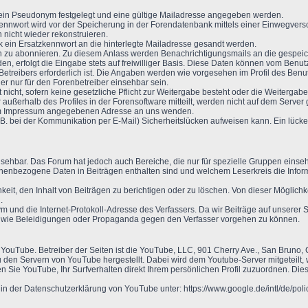
s ein Pseudonym festgelegt und eine gültige Mailadresse angegeben werden.
nnwort wird vor der Speicherung in der Forendatenbank mittels einer Einwegversc
 nicht wieder rekonstruieren.
k ein Ersatzkennwort an die hinterlegte Mailadresse gesandt werden.
n zu abonnieren. Zu diesem Anlass werden Benachrichtigungsmails an die gespeic
, erfolgt die Eingabe stets auf freiwilliger Basis. Diese Daten können vom Benutz
 Betreibers erforderlich ist. Die Angaben werden wie vorgesehen im Profil des Ben
er nur für den Forenbetreiber einsehbar sein.
icht, sofern keine gesetzliche Pflicht zur Weitergabe besteht oder die Weitergabe 
 außerhalb des Profiles in der Forensoftware mitteilt, werden nicht auf dem Serv
 im Impressum angegebenen Adresse an uns wenden.
B. bei der Kommunikation per E-Mail) Sicherheitslücken aufweisen kann. Ein lückenl
insehbar. Das Forum hat jedoch auch Bereiche, die nur für spezielle Gruppen einseh
onenbezogene Daten in Beiträgen enthalten sind und welchem Leserkreis die Infor
keit, den Inhalt von Beiträgen zu berichtigen oder zu löschen. Von dieser Mögli
.
und die Internet-Protokoll-Adresse des Verfassers. Da wir Beiträge auf unserer Se
n wie Beleidigungen oder Propaganda gegen den Verfasser vorgehen zu können.
 YouTube. Betreiber der Seiten ist die YouTube, LLC, 901 Cherry Ave., San Bruno
 den Servern von YouTube hergestellt. Dabei wird dem Youtube-Server mitgeteilt,
 Sie YouTube, Ihr Surfverhalten direkt Ihrem persönlichen Profil zuzuordnen. Die
 der Datenschutzerklärung von YouTube unter: https://www.google.de/intl/de/polic