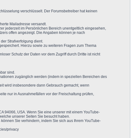
hlüsselung verschlüsselt. Der Forumsbetreiber hat keinen
herte Mailadresse versandt.
er jederzeit im Persönlichen Bereich unentgeltlich eingesehen,
utzers offen angezeigt. Die Angaben können je nach
der Strafverfolgung dient.
er gespeichert. Hierzu sowie zu weiteren Fragen zum Thema
oser Schutz der Daten vor dem Zugriff durch Dritte ist nicht
bar sind.
mationen zugänglich werden (indem in speziellen Bereichen des
chkeit wird insbesondere dann Gebrauch gemacht, wenn
ite nur in Ausnahmefällen vor der Freischaltung prüfen,
, CA 94066, USA. Wenn Sie eine unserer mit einem YouTube-
 welche unserer Seiten Sie besucht haben.
s können Sie verhindern, indem Sie sich aus Ihrem YouTube-
ies/privacy