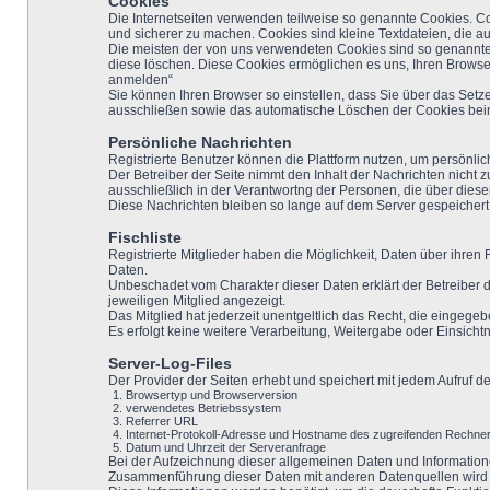
Cookies
Die Internetseiten verwenden teilweise so genannte Cookies. Co
und sicherer zu machen. Cookies sind kleine Textdateien, die a
Die meisten der von uns verwendeten Cookies sind so genannte 
diese löschen. Diese Cookies ermöglichen es uns, Ihren Brows
anmelden“
Sie können Ihren Browser so einstellen, dass Sie über das Setz
ausschließen sowie das automatische Löschen der Cookies beim 
Persönliche Nachrichten
Registrierte Benutzer können die Plattform nutzen, um persönli
Der Betreiber der Seite nimmt den Inhalt der Nachrichten nicht 
ausschließlich in der Verantwortng der Personen, die über die
Diese Nachrichten bleiben so lange auf dem Server gespeichert,
Fischliste
Registrierte Mitglieder haben die Möglichkeit, Daten über ihre
Daten.
Unbeschadet vom Charakter dieser Daten erklärt der Betreiber
jeweiligen Mitglied angezeigt.
Das Mitglied hat jederzeit unentgeltlich das Recht, die eingege
Es erfolgt keine weitere Verarbeitung, Weitergabe oder Einsichtn
Server-Log-Files
Der Provider der Seiten erhebt und speichert mit jedem Aufruf de
Browsertyp und Browserversion
verwendetes Betriebssystem
Referrer URL
Internet-Protokoll-Adresse und Hostname des zugreifenden Rechne
Datum und Uhrzeit der Serveranfrage
Bei der Aufzeichnung dieser allgemeinen Daten und Informatione
Zusammenführung dieser Daten mit anderen Datenquellen wird