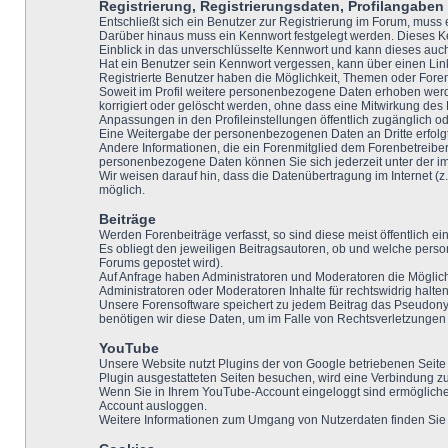
Registrierung, Registrierungsdaten, Profilangaben
Entschließt sich ein Benutzer zur Registrierung im Forum, mus
Darüber hinaus muss ein Kennwort festgelegt werden. Dieses Ke
Einblick in das unverschlüsselte Kennwort und kann dieses auch
Hat ein Benutzer sein Kennwort vergessen, kann über einen Lin
Registrierte Benutzer haben die Möglichkeit, Themen oder Fore
Soweit im Profil weitere personenbezogene Daten erhoben werden
korrigiert oder gelöscht werden, ohne dass eine Mitwirkung des
Anpassungen in den Profileinstellungen öffentlich zugänglich od
Eine Weitergabe der personenbezogenen Daten an Dritte erfolgt n
Andere Informationen, die ein Forenmitglied dem Forenbetreiber
personenbezogene Daten können Sie sich jederzeit unter der
Wir weisen darauf hin, dass die Datenübertragung im Internet (z.
möglich.
Beiträge
Werden Forenbeiträge verfasst, so sind diese meist öffentlich e
Es obliegt den jeweiligen Beitragsautoren, ob und welche pers
Forums gepostet wird).
Auf Anfrage haben Administratoren und Moderatoren die Möglich
Administratoren oder Moderatoren Inhalte für rechtswidrig halten
Unsere Forensoftware speichert zu jedem Beitrag das Pseudonym 
benötigen wir diese Daten, um im Falle von Rechtsverletzunge
YouTube
Unsere Website nutzt Plugins der von Google betriebenen Seite
Plugin ausgestatteten Seiten besuchen, wird eine Verbindung zu
Wenn Sie in Ihrem YouTube-Account eingeloggt sind ermöglichen
Account ausloggen.
Weitere Informationen zum Umgang von Nutzerdaten finden Sie in