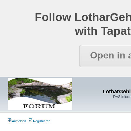
Follow LotharGeh
with Tapat
Open in 
LotharGehl
DAS inform
Anmelden
Registrieren