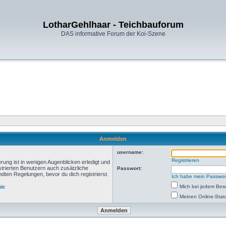
LotharGehlhaar - Teichbauforum
DAS informative Forum der Koi-Szene
Anmelden
username:
Registrieren
rung ist in wenigen Augenblicken erledigt und
istrierten Benutzern auch zusätzliche
Passwort:
ten Regelungen, bevor du dich registrierst.
Ich habe mein Passwor
nie
Mich bei jedem Be
Meinen Online-Stat