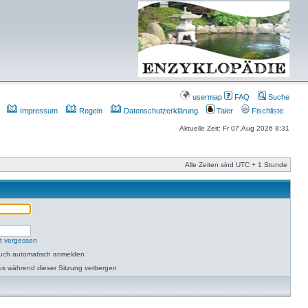
usermap
FAQ
Suche
Impressum
Regeln
Datenschutzerklärung
Taler
Fischliste
Aktuelle Zeit: Fr 07.Aug 2026 8:31
Alle Zeiten sind UTC + 1 Stunde
t vergessen
such automatisch anmelden
us während dieser Sitzung verbergen