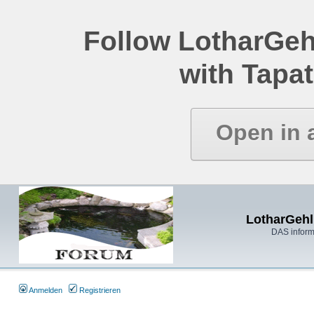
Follow LotharGeh
with Tapat
Open in 
LotharGehl
DAS inform
Anmelden
Registrieren