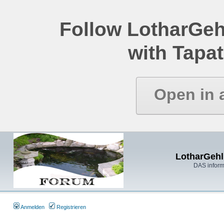
Follow LotharGeh
with Tapat
Open in 
LotharGehl
DAS inform
Anmelden
Registrieren