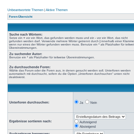
Unbeantwortete Themen
|
Aktive Themen
Foren-Übersicht
Suche nach Wörtern:
Setze ein
+
vor ein Wort, das gefunden werden muss und ein
-
vor ein Wort, das nicht
gefunden werden darf. Verwende mehrere Wörter getrennt durch
|
innerhalb einer Klamme
wenn nur eines der Wörter gefunden werden muss. Benutze ein * als Platzhalter für teilwe
Übereinstimmungen.
Zu suchender Autor:
Benutze ein * als Platzhalter für teilweise Übereinstimmungen.
Zu durchsuchende Foren:
Wähle das Forum oder die Foren aus, in denen gesucht werden soll. Unterforen werden
automatisch mit durchsucht, sofern du die Option „Unterforen durchsuchen“ unten nicht
deaktivierst.
Unterforen durchsuchen:
Ja
Nein
Ergebnisse sortieren nach:
Aufsteigend
Absteigend
Suchzeitraum begrenzen: