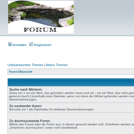
Anmelden
Registrieren
Unbeantwortete Themen
|
Aktive Themen
Foren-Übersicht
Suche nach Wörtern:
Setze ein
+
vor ein Wort, das gefunden werden muss und ein
-
vor ein Wort, das nicht g
getrennt durch
|
innerhalb einer Klammer, wenn nur eines der Wörter gefunden werden muss.
Übereinstimmungen.
Zu suchender Autor:
Benutze ein * als Platzhalter für teilweise Übereinstimmungen.
Zu durchsuchende Foren:
Wähle das Forum oder die Foren aus, in denen gesucht werden soll. Unterforen werden au
„Unterforen durchsuchen“ unten nicht deaktivierst.