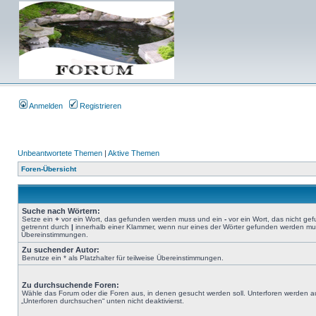
Anmelden
Registrieren
Unbeantwortete Themen
|
Aktive Themen
Foren-Übersicht
Suche nach Wörtern:
Setze ein
+
vor ein Wort, das gefunden werden muss und ein
-
vor ein Wort, das nicht g
getrennt durch
|
innerhalb einer Klammer, wenn nur eines der Wörter gefunden werden muss.
Übereinstimmungen.
Zu suchender Autor:
Benutze ein * als Platzhalter für teilweise Übereinstimmungen.
Zu durchsuchende Foren:
Wähle das Forum oder die Foren aus, in denen gesucht werden soll. Unterforen werden au
„Unterforen durchsuchen“ unten nicht deaktivierst.