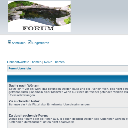
Anmelden
Registrieren
Unbeantwortete Themen
|
Aktive Themen
Foren-Übersicht
Suche nach Wörtern:
Setze ein
+
vor ein Wort, das gefunden werden muss und ein
-
vor ein Wort, das nicht g
getrennt durch
|
innerhalb einer Klammer, wenn nur eines der Wörter gefunden werden muss.
Übereinstimmungen.
Zu suchender Autor:
Benutze ein * als Platzhalter für teilweise Übereinstimmungen.
Zu durchsuchende Foren:
Wähle das Forum oder die Foren aus, in denen gesucht werden soll. Unterforen werden au
„Unterforen durchsuchen“ unten nicht deaktivierst.