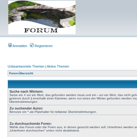
Anmelden
Registrieren
Unbeantwortete Themen
|
Aktive Themen
Foren-Übersicht
Suche nach Wörtern:
Setze ein
+
vor ein Wort, das gefunden werden muss und ein
-
vor ein Wort, das nicht g
getrennt durch
|
innerhalb einer Klammer, wenn nur eines der Wörter gefunden werden muss.
Übereinstimmungen.
Zu suchender Autor:
Benutze ein * als Platzhalter für teilweise Übereinstimmungen.
Zu durchsuchende Foren:
Wähle das Forum oder die Foren aus, in denen gesucht werden soll. Unterforen werden au
„Unterforen durchsuchen“ unten nicht deaktivierst.