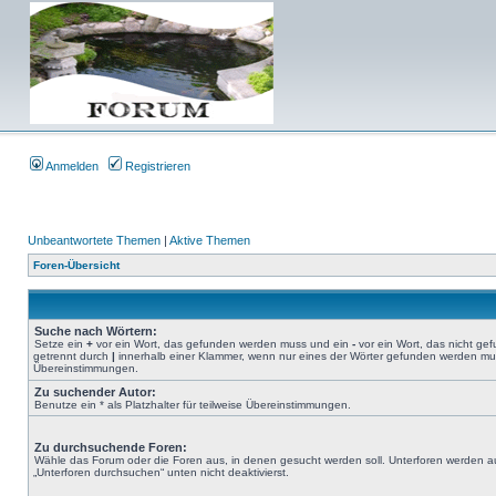
Anmelden
Registrieren
Unbeantwortete Themen
|
Aktive Themen
Foren-Übersicht
Suche nach Wörtern:
Setze ein
+
vor ein Wort, das gefunden werden muss und ein
-
vor ein Wort, das nicht g
getrennt durch
|
innerhalb einer Klammer, wenn nur eines der Wörter gefunden werden muss.
Übereinstimmungen.
Zu suchender Autor:
Benutze ein * als Platzhalter für teilweise Übereinstimmungen.
Zu durchsuchende Foren:
Wähle das Forum oder die Foren aus, in denen gesucht werden soll. Unterforen werden au
„Unterforen durchsuchen“ unten nicht deaktivierst.