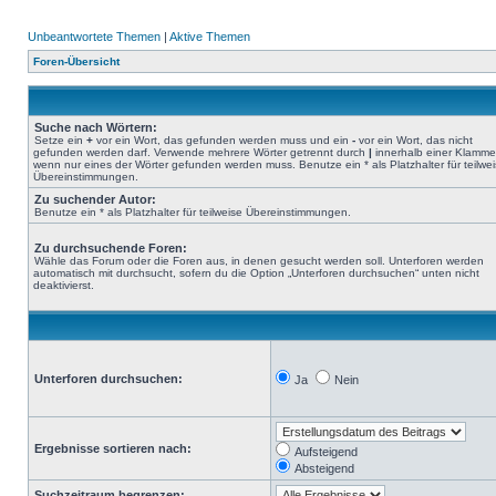
Unbeantwortete Themen
|
Aktive Themen
Foren-Übersicht
Suche nach Wörtern:
Setze ein
+
vor ein Wort, das gefunden werden muss und ein
-
vor ein Wort, das nicht
gefunden werden darf. Verwende mehrere Wörter getrennt durch
|
innerhalb einer Klamme
wenn nur eines der Wörter gefunden werden muss. Benutze ein * als Platzhalter für teilwe
Übereinstimmungen.
Zu suchender Autor:
Benutze ein * als Platzhalter für teilweise Übereinstimmungen.
Zu durchsuchende Foren:
Wähle das Forum oder die Foren aus, in denen gesucht werden soll. Unterforen werden
automatisch mit durchsucht, sofern du die Option „Unterforen durchsuchen“ unten nicht
deaktivierst.
Unterforen durchsuchen:
Ja
Nein
Ergebnisse sortieren nach:
Aufsteigend
Absteigend
Suchzeitraum begrenzen: