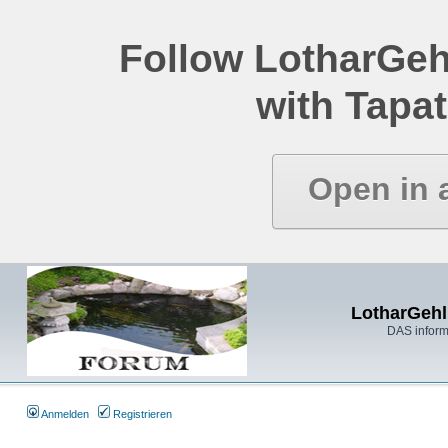
Follow LotharGeh
with Tapat
Open in 
LotharGehl
DAS inform
Anmelden
Registrieren