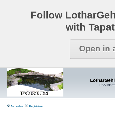
Follow LotharGeh
with Tapat
Open in 
LotharGehl
DAS inform
Anmelden
Registrieren