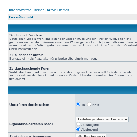
Unbeantwortete Themen
|
Aktive Themen
Foren-Übersicht
Suche nach Wörtern:
Setze ein
+
vor ein Wort, das gefunden werden muss und ein
-
vor ein Wort, das nicht
gefunden werden darf. Verwende mehrere Wörter getrennt durch
|
innerhalb einer Klamme
wenn nur eines der Wörter gefunden werden muss. Benutze ein * als Platzhalter für teilwe
Übereinstimmungen.
Zu suchender Autor:
Benutze ein * als Platzhalter für teilweise Übereinstimmungen.
Zu durchsuchende Foren:
Wähle das Forum oder die Foren aus, in denen gesucht werden soll. Unterforen werden
automatisch mit durchsucht, sofern du die Option „Unterforen durchsuchen“ unten nicht
deaktivierst.
Unterforen durchsuchen:
Ja
Nein
Ergebnisse sortieren nach:
Aufsteigend
Absteigend
Suchzeitraum begrenzen: