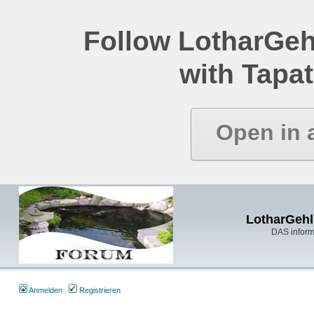
Follow LotharGeh
with Tapat
Open in 
LotharGehl
DAS inform
Anmelden
Registrieren