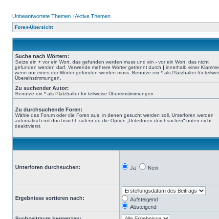
Unbeantwortete Themen
|
Aktive Themen
Foren-Übersicht
Suche nach Wörtern:
Setze ein
+
vor ein Wort, das gefunden werden muss und ein
-
vor ein Wort, das nicht
gefunden werden darf. Verwende mehrere Wörter getrennt durch
|
innerhalb einer Klamme
wenn nur eines der Wörter gefunden werden muss. Benutze ein * als Platzhalter für teilwe
Übereinstimmungen.
Zu suchender Autor:
Benutze ein * als Platzhalter für teilweise Übereinstimmungen.
Zu durchsuchende Foren:
Wähle das Forum oder die Foren aus, in denen gesucht werden soll. Unterforen werden
automatisch mit durchsucht, sofern du die Option „Unterforen durchsuchen“ unten nicht
deaktivierst.
Unterforen durchsuchen:
Ja
Nein
Ergebnisse sortieren nach:
Aufsteigend
Absteigend
Suchzeitraum begrenzen: