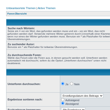
Unbeantwortete Themen
|
Aktive Themen
Foren-Übersicht
Suche nach Wörtern:
Setze ein
+
vor ein Wort, das gefunden werden muss und ein
-
vor ein Wort, das nicht
gefunden werden darf. Verwende mehrere Wörter getrennt durch
|
innerhalb einer Klamme
wenn nur eines der Wörter gefunden werden muss. Benutze ein * als Platzhalter für teilwe
Übereinstimmungen.
Zu suchender Autor:
Benutze ein * als Platzhalter für teilweise Übereinstimmungen.
Zu durchsuchende Foren:
Wähle das Forum oder die Foren aus, in denen gesucht werden soll. Unterforen werden
automatisch mit durchsucht, sofern du die Option „Unterforen durchsuchen“ unten nicht
deaktivierst.
Unterforen durchsuchen:
Ja
Nein
Ergebnisse sortieren nach:
Aufsteigend
Absteigend
Suchzeitraum begrenzen: