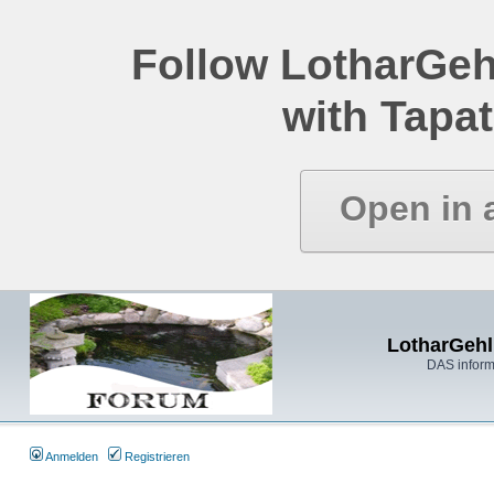
Follow LotharGeh
with Tapat
Open in 
LotharGehl
DAS inform
Anmelden
Registrieren