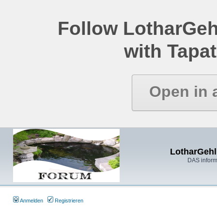
Follow LotharGeh
with Tapat
Open in 
LotharGehl
DAS inform
Anmelden
Registrieren