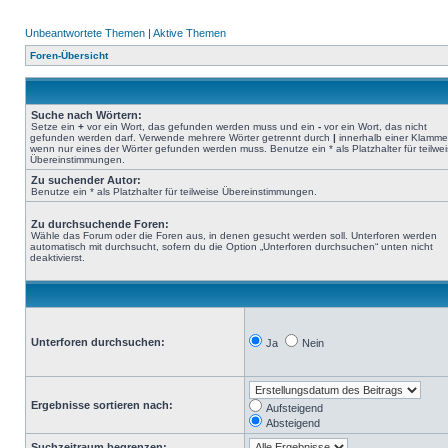
Unbeantwortete Themen
|
Aktive Themen
Foren-Übersicht
Suche nach Wörtern:
Setze ein
+
vor ein Wort, das gefunden werden muss und ein
-
vor ein Wort, das nicht
gefunden werden darf. Verwende mehrere Wörter getrennt durch
|
innerhalb einer Klamme
wenn nur eines der Wörter gefunden werden muss. Benutze ein * als Platzhalter für teilwe
Übereinstimmungen.
Zu suchender Autor:
Benutze ein * als Platzhalter für teilweise Übereinstimmungen.
Zu durchsuchende Foren:
Wähle das Forum oder die Foren aus, in denen gesucht werden soll. Unterforen werden
automatisch mit durchsucht, sofern du die Option „Unterforen durchsuchen“ unten nicht
deaktivierst.
Unterforen durchsuchen:
Ja
Nein
Ergebnisse sortieren nach:
Aufsteigend
Absteigend
Suchzeitraum begrenzen: