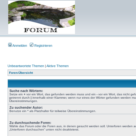
Anmelden
Registrieren
Unbeantwortete Themen
|
Aktive Themen
Foren-Übersicht
Suche nach Wörtern:
Setze ein
+
vor ein Wort, das gefunden werden muss und ein
-
vor ein Wort, das nicht g
getrennt durch
|
innerhalb einer Klammer, wenn nur eines der Wörter gefunden werden muss.
Übereinstimmungen.
Zu suchender Autor:
Benutze ein * als Platzhalter für teilweise Übereinstimmungen.
Zu durchsuchende Foren:
Wähle das Forum oder die Foren aus, in denen gesucht werden soll. Unterforen werden au
„Unterforen durchsuchen“ unten nicht deaktivierst.