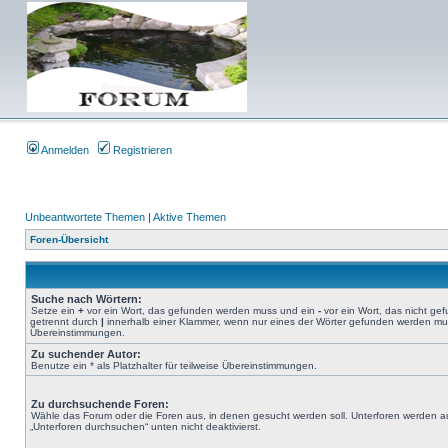
Anmelden
Registrieren
Unbeantwortete Themen
|
Aktive Themen
Foren-Übersicht
Suche nach Wörtern:
Setze ein
+
vor ein Wort, das gefunden werden muss und ein
-
vor ein Wort, das nicht g
getrennt durch
|
innerhalb einer Klammer, wenn nur eines der Wörter gefunden werden muss.
Übereinstimmungen.
Zu suchender Autor:
Benutze ein * als Platzhalter für teilweise Übereinstimmungen.
Zu durchsuchende Foren:
Wähle das Forum oder die Foren aus, in denen gesucht werden soll. Unterforen werden au
„Unterforen durchsuchen“ unten nicht deaktivierst.