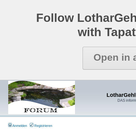
Follow LotharGeh
with Tapat
Open in 
LotharGehl
DAS inform
Anmelden
Registrieren