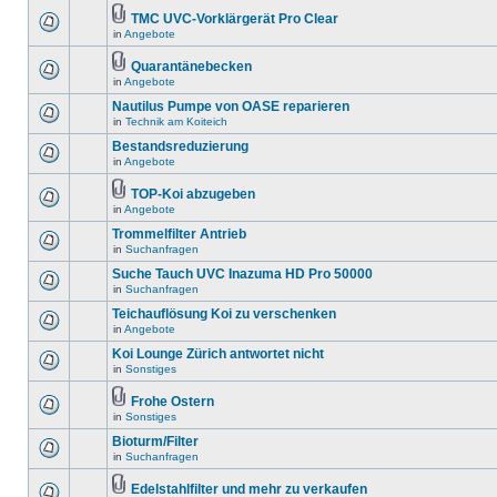
TMC UVC-Vorklärgerät Pro Clear
in
Angebote
Quarantänebecken
in
Angebote
Nautilus Pumpe von OASE reparieren
in
Technik am Koiteich
Bestandsreduzierung
in
Angebote
TOP-Koi abzugeben
in
Angebote
Trommelfilter Antrieb
in
Suchanfragen
Suche Tauch UVC Inazuma HD Pro 50000
in
Suchanfragen
Teichauflösung Koi zu verschenken
in
Angebote
Koi Lounge Zürich antwortet nicht
in
Sonstiges
Frohe Ostern
in
Sonstiges
Bioturm/Filter
in
Suchanfragen
Edelstahlfilter und mehr zu verkaufen