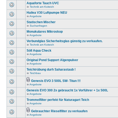
Aquaforte Tauch UVC
in
Technik am Koiteich
Hailea V30 Luftpumpe NEU
in
Angebote
Statischen Mischer
in
Suchanfragen
Monukulares Mikroskop
in
Angebote
Verbundglas Sicherheitsglas günstig zu verkaufen.
in
Technik am Koiteich
Söll Aqua Check
in
Angebote
Original Pond Support Algenpulver
in
Angebote
Teichtrübung durh Saharastaub !
in
Teichbau
Genesis EVO 3 500L SW- Titan !!!
in
Angebote
Genesis EVO 300 2x gebraucht 1x Vorführer + 1x 500L
in
Angebote
Trommelfilter perfekt für Naturagart Teich
in
Angebote
Gebrauchter Rieselfilter zu verkaufen
in
Angebote