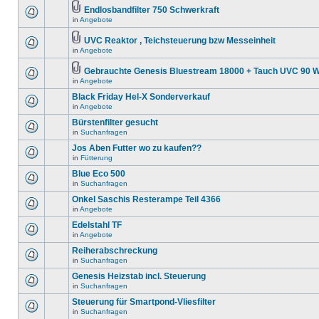
Endlosbandfilter 750 Schwerkraft
in
Angebote
UVC Reaktor , Teichsteuerung bzw Messeinheit
in
Angebote
Gebrauchte Genesis Bluestream 18000 + Tauch UVC 90 W
in
Angebote
Black Friday Hel-X Sonderverkauf
in
Angebote
Bürstenfilter gesucht
in
Suchanfragen
Jos Aben Futter wo zu kaufen??
in
Fütterung
Blue Eco 500
in
Suchanfragen
Onkel Saschis Resterampe Teil 4366
in
Angebote
Edelstahl TF
in
Angebote
Reiherabschreckung
in
Suchanfragen
Genesis Heizstab incl. Steuerung
in
Suchanfragen
Steuerung für Smartpond-Vliesfilter
in
Suchanfragen