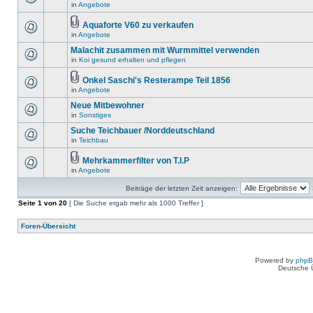
in
Angebote
Aquaforte V60 zu verkaufen
in
Angebote
Malachit zusammen mit Wurmmittel verwenden
in
Koi gesund erhalten und pflegen
Onkel Saschi's Resterampe Teil 1856
in
Angebote
Neue Mitbewohner
in
Sonstiges
Suche Teichbauer /Norddeutschland
in
Teichbau
Mehrkammerfilter von T.I.P
in
Angebote
Beiträge der letzten Zeit anzeigen:
Seite
1
von
20
[ Die Suche ergab mehr als 1000 Treffer ]
Foren-Übersicht
Powered by
php
Deutsche 