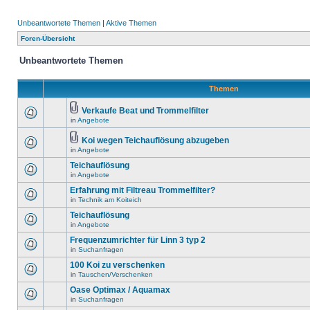
Unbeantwortete Themen
|
Aktive Themen
Foren-Übersicht
Unbeantwortete Themen
Themen
Verkaufe Beat und Trommelfilter
in
Angebote
Koi wegen Teichauflösung abzugeben
in
Angebote
Teichauflösung
in
Angebote
Erfahrung mit Filtreau Trommelfilter?
in
Technik am Koiteich
Teichauflösung
in
Angebote
Frequenzumrichter für Linn 3 typ 2
in
Suchanfragen
100 Koi zu verschenken
in
Tauschen/Verschenken
Oase Optimax / Aquamax
in
Suchanfragen