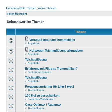
Unbeantwortete Themen
|
Aktive Themen
Foren-Übersicht
Unbeantwortete Themen
Themen
Verkaufe Beat und Trommelfilter
in
Angebote
Koi wegen Teichauflösung abzugeben
in
Angebote
Teichauflösung
in
Angebote
Erfahrung mit Filtreau Trommelfilter?
in
Technik am Koiteich
Teichauflösung
in
Angebote
Frequenzumrichter für Linn 3 typ 2
in
Suchanfragen
100 Koi zu verschenken
in
Tauschen/Verschenken
Oase Optimax / Aquamax
in
Suchanfragen