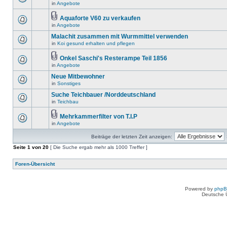
in
Angebote
Aquaforte V60 zu verkaufen
in
Angebote
Malachit zusammen mit Wurmmittel verwenden
in
Koi gesund erhalten und pflegen
Onkel Saschi's Resterampe Teil 1856
in
Angebote
Neue Mitbewohner
in
Sonstiges
Suche Teichbauer /Norddeutschland
in
Teichbau
Mehrkammerfilter von T.I.P
in
Angebote
Beiträge der letzten Zeit anzeigen:
Seite
1
von
20
[ Die Suche ergab mehr als 1000 Treffer ]
Foren-Übersicht
Powered by
php
Deutsche 