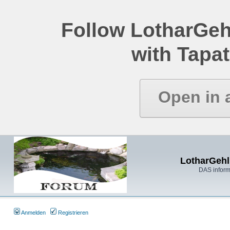
Follow LotharGeh
with Tapat
Open in 
LotharGehl
DAS inform
Anmelden
Registrieren