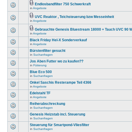
Endlosbandfilter 750 Schwerkraft
in
Angebote
UVC Reaktor , Teichsteuerung bzw Messeinheit
in
Angebote
Gebrauchte Genesis Bluestream 18000 + Tauch UVC 90 W
in
Angebote
Black Friday Hel-X Sonderverkauf
in
Angebote
Bürstenfilter gesucht
in
Suchanfragen
Jos Aben Futter wo zu kaufen??
in
Fütterung
Blue Eco 500
in
Suchanfragen
Onkel Saschis Resterampe Teil 4366
in
Angebote
Edelstahl TF
in
Angebote
Reiherabschreckung
in
Suchanfragen
Genesis Heizstab incl. Steuerung
in
Suchanfragen
Steuerung für Smartpond-Vliesfilter
in
Suchanfragen