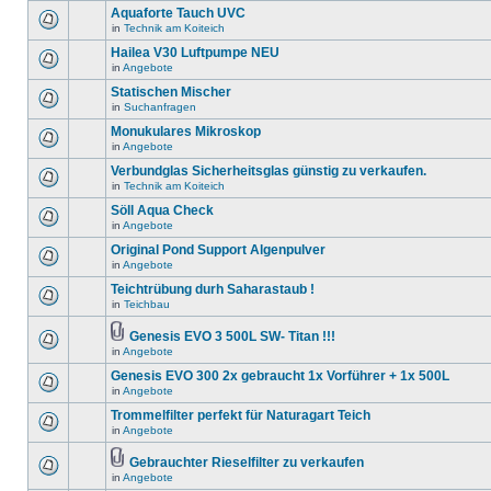
Aquaforte Tauch UVC
in
Technik am Koiteich
Hailea V30 Luftpumpe NEU
in
Angebote
Statischen Mischer
in
Suchanfragen
Monukulares Mikroskop
in
Angebote
Verbundglas Sicherheitsglas günstig zu verkaufen.
in
Technik am Koiteich
Söll Aqua Check
in
Angebote
Original Pond Support Algenpulver
in
Angebote
Teichtrübung durh Saharastaub !
in
Teichbau
Genesis EVO 3 500L SW- Titan !!!
in
Angebote
Genesis EVO 300 2x gebraucht 1x Vorführer + 1x 500L
in
Angebote
Trommelfilter perfekt für Naturagart Teich
in
Angebote
Gebrauchter Rieselfilter zu verkaufen
in
Angebote