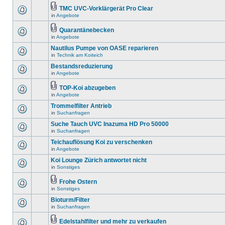
TMC UVC-Vorklärgerät Pro Clear
in
Angebote
Quarantänebecken
in
Angebote
Nautilus Pumpe von OASE reparieren
in
Technik am Koiteich
Bestandsreduzierung
in
Angebote
TOP-Koi abzugeben
in
Angebote
Trommelfilter Antrieb
in
Suchanfragen
Suche Tauch UVC Inazuma HD Pro 50000
in
Suchanfragen
Teichauflösung Koi zu verschenken
in
Angebote
Koi Lounge Zürich antwortet nicht
in
Sonstiges
Frohe Ostern
in
Sonstiges
Bioturm/Filter
in
Suchanfragen
Edelstahlfilter und mehr zu verkaufen